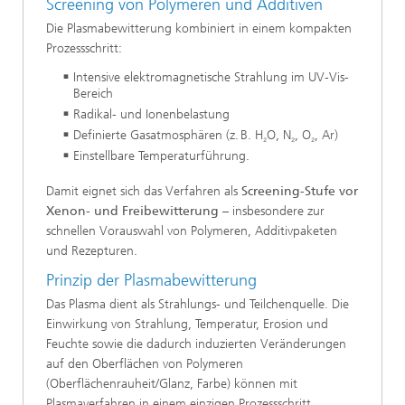
Screening von Polymeren und Additiven
Die Plasmabewitterung kombiniert in einem kompakten
Prozessschritt:
Intensive elektromagnetische Strahlung im UV-Vis-
Bereich
Radikal- und Ionenbelastung
Definierte Gasatmosphären (z. B. H
O, N
, O
, Ar)
₂
₂
₂
Einstellbare Temperaturführung.
Damit eignet sich das Verfahren als
Screening-Stufe vor
Xenon- und Freibewitterung
– insbesondere zur
schnellen Vorauswahl von Polymeren, Additivpaketen
und Rezepturen.
Prinzip der Plasmabewitterung
Das Plasma dient als Strahlungs- und Teilchenquelle. Die
Einwirkung von Strahlung, Temperatur, Erosion und
Feuchte sowie die dadurch induzierten Veränderungen
auf den Oberflächen von Polymeren
(Oberflächenrauheit/Glanz, Farbe) können mit
Plasmaverfahren in einem einzigen Prozessschritt