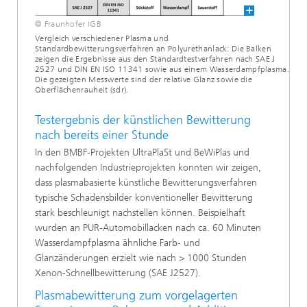
© Fraunhofer IGB
Vergleich verschiedener Plasma­ und
Standardbewitterungsverfahren an Polyure­thanlack: Die Balken
zeigen die Ergeb­nisse aus den Standardtestverfahren nach SAE J
2527 und DIN EN ISO 11341 sowie aus einem Wasserdampfplasma.
Die gezeigten Messwerte sind der relative Glanz sowie die
Oberflächenrauheit (sdr).
Testergebnis der künstlichen Bewitterung
nach bereits einer Stunde
In den BMBF‑Projekten UltraPlaSt und BeWiPlas und
nachfolgenden Industrieprojekten konnten wir zeigen,
dass plasmabasierte künstliche Bewitterungsverfahren
typische Schadensbilder konventioneller Bewitterung
stark beschleunigt nachstellen können. Beispielhaft
wurden an PUR-Automobillacken nach ca. 60 Minuten
Wasserdampfplasma ähnliche Farb- und
Glanzänderungen erzielt wie nach > 1000 Stunden
Xenon-Schnellbewitterung (SAE J2527).
Plasmabewitterung zum vorgelagerten