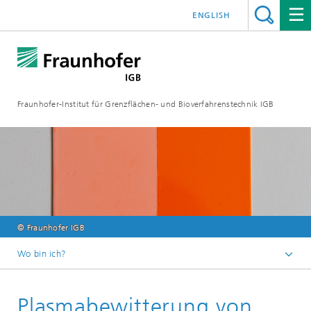
ENGLISH
Fraunhofer-Institut für Grenzflächen- und Bioverfahrenstechnik IGB
© Fraunhofer IGB
Wo bin ich?
Startseite
Plasmabewitterung von
Analytik / Prüfung