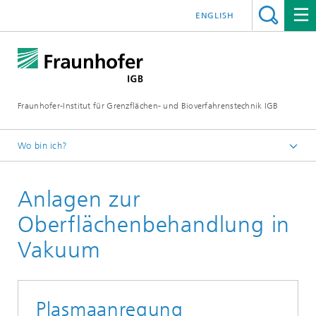
ENGLISH
Fraunhofer-Institut für Grenzflächen- und Bioverfahrenstechnik IGB
Wo bin ich?
Startseite
Anlagen zur
Forschung
Biofabrikation, zellbasierte In-vitro-Testsysteme und
Oberflächenbehandlung in
Materialentwicklung
Vakuum
Beschichtungen und Beschichtungstechnologien
Plasmaanregung