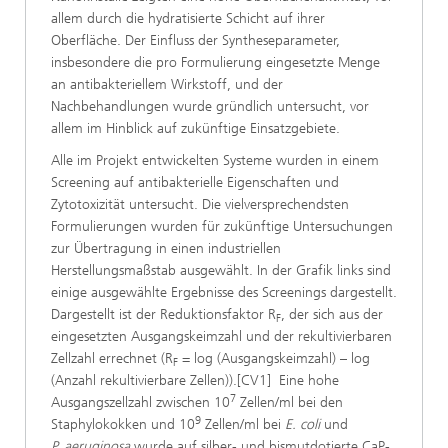
allem durch die hydratisierte Schicht auf ihrer
Oberfläche. Der Einfluss der Syntheseparameter,
insbesondere die pro Formulierung eingesetzte Menge
an antibakteriellem Wirkstoff, und der
Nachbehandlungen wurde gründlich untersucht, vor
allem im Hinblick auf zukünftige Einsatzgebiete.
Alle im Projekt entwickelten Systeme wurden in einem
Screening auf antibakterielle Eigenschaften und
Zytotoxizität untersucht. Die vielversprechendsten
Formulierungen wurden für zukünftige Untersuchungen
zur Übertragung in einen industriellen
Herstellungsmaßstab ausgewählt. In der Grafik links sind
einige ausgewählte Ergebnisse des Screenings dargestellt.
Dargestellt ist der Reduktionsfaktor R
, der sich aus der
F
eingesetzten Ausgangskeimzahl und der rekultivierbaren
Zellzahl errechnet (R
= log (Ausgangskeimzahl) – log
F
(Anzahl rekultivierbare Zellen)).
[CV1] Eine hohe
7
Ausgangszellzahl zwischen 10
Zellen/ml bei den
9
Staphylokokken und 10
Zellen/ml bei
E. coli
und
P. aeruginosa
wurde auf silber- und bismutdotierte CaP-