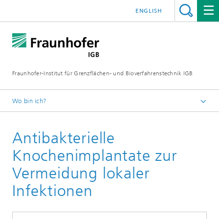
ENGLISH
Fraunhofer-Institut für Grenzflächen- und Bioverfahrenstechnik IGB
Wo bin ich?
Startseite
Antibakterielle
Forschung
Biofabrikation, zellbasierte In-vitro-Testsysteme und
Knochenimplantate zur
Materialentwicklung
Vermeidung lokaler
Beschichtungen und Beschichtungstechnologien
Infektionen