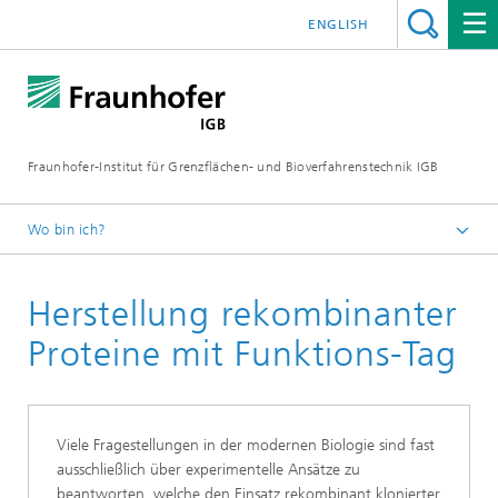
ENGLISH
Fraunhofer-Institut für Grenzflächen- und Bioverfahrenstechnik IGB
Wo bin ich?
Startseite
Herstellung rekombinanter
Forschung
Biofabrikation, zellbasierte In-vitro-Testsysteme und
Proteine mit Funktions-Tag
Materialentwicklung
Produktionszelllinien
Viele Fragestellungen in der modernen Biologie sind fast
ausschließlich über experimentelle Ansätze zu
beantworten, welche den Einsatz rekombinant klonierter