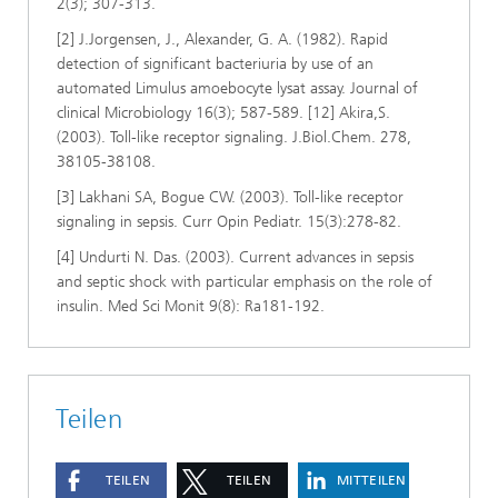
2(3); 307-313.
[2] J.Jorgensen, J., Alexander, G. A. (1982). Rapid
detection of significant bacteriuria by use of an
automated Limulus amoebocyte lysat assay. Journal of
clinical Microbiology 16(3); 587-589. [12] Akira,S.
(2003). Toll-like receptor signaling. J.Biol.Chem. 278,
38105-38108.
[3] Lakhani SA, Bogue CW. (2003). Toll-like receptor
signaling in sepsis. Curr Opin Pediatr. 15(3):278-82.
[4] Undurti N. Das. (2003). Current advances in sepsis
and septic shock with particular emphasis on the role of
insulin. Med Sci Monit 9(8): Ra181-192.
Teilen
TEILEN
TEILEN
MITTEILEN