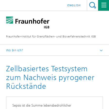
ENGLISH
Fraunhofer-Institut für Grenzflächen- und Bioverfahrenstechnik IGB
Wo bin ich?
Startseite
Zellbasiertes Testsystem
Forschung
Biofabrikation, zellbasierte In-vitro-Testsysteme und
zum Nachweis pyrogener
Materialentwicklung
Rückstände
Zellbasierte 2D-Assays für Diagnostik,
Qualitätskontrolle und Screening
Sepsis ist die Summe lebensbedrohlicher