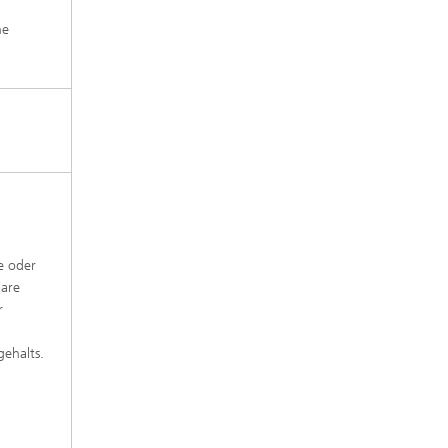
he
e oder
bare
r
gehalts.