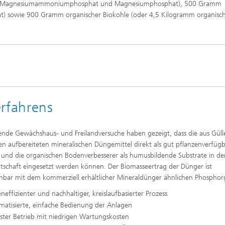
t, Magnesiumammoniumphosphat und Magnesiumphosphat), 500 Gramm
t) sowie 900 Gramm organischer Biokohle (oder 4,5 Kilogramm organisc
erfahrens
nde Gewächshaus- und Freilandversuche haben gezeigt, dass die aus Güll
en aufbereiteten mineralischen Düngemittel direkt als gut pflanzenverfüg
und die organischen Bodenverbesserer als humusbildende Substrate in de
tschaft eingesetzt werden können. Der Biomasseertrag der Dünger ist
chbar mit dem kommerziell erhältlicher Mineraldünger ähnlichen Phosphor
neffizienter und nachhaltiger, kreislaufbasierter Prozess
matisierte, einfache Bedienung der Anlagen
ster Betrieb mit niedrigen Wartungskosten