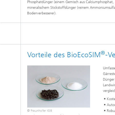
Phosphatdünger (einem Gemisch aus Calciumphospha
mineralischem Stickstoffdünger (reinem Ammoniumsulfa
Bodenverbesserer).
®
Vorteile des BioEcoSIM
-V
Umfasse
Gärrest
Dünger 
Landwir
verglei
Koste
Auto
Robu
© Fraunhofer IGB