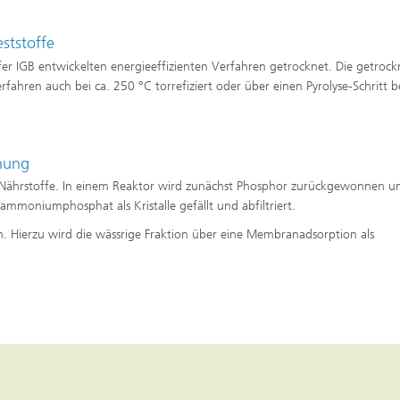
ststoffe
er IGB entwickelten energieeffizienten Verfahren getrocknet. Die getroc
fahren auch bei ca. 250 °C torrefiziert oder über einen Pyrolyse-Schritt b
nung
en Nährstoffe. In einem Reaktor wird zunächst Phosphor zurückgewonnen un
niumphosphat als Kristalle gefällt und abfiltriert.
n. Hierzu wird die wässrige Fraktion über eine Membranadsorption als