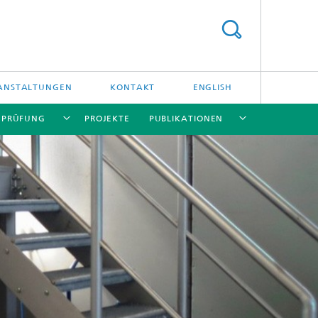
ANSTALTUNGEN
KONTAKT
ENGLISH
/ PRÜFUNG
PROJEKTE
PUBLIKATIONEN
[X]
[X]
[X]
[X]
[X]
und