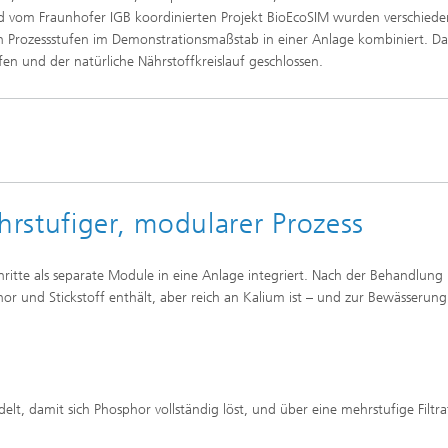
ffscreening
Infektionen – Prävention, Diagnos
nd vom Fraunhofer IGB koordinierten Projekt BioEcoSIM wurden verschied
Wirkstoffentwicklung
n Prozessstufen im Demonstrationsmaßstab in einer Anlage kombiniert. D
en und der natürliche Nährstoffkreislauf geschlossen.
hrstufiger, modularer Prozess
itte als separate Module in eine Anlage integriert. Nach der Behandlung 
r und Stickstoff enthält, aber reich an Kalium ist – und zur Bewässerung
elt, damit sich Phosphor vollständig löst, und über eine mehrstufige Filtra