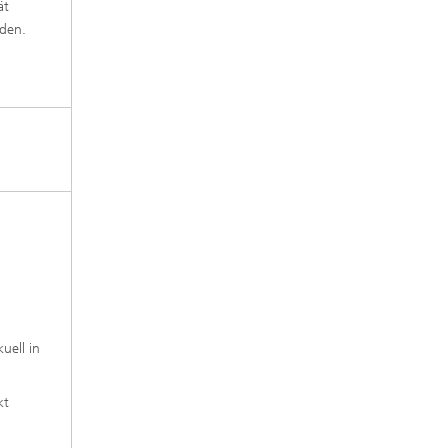
ät
rden.
uell in
kt