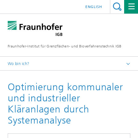
ENGLISH
Fraunhofer-Institut für Grenzflächen- und Bioverfahrenstechnik IGB
Wo bin ich?
Startseite
Optimierung kommunaler
Forschung
Greentech Solutions
und industrieller
Wassertechnologien
Kläranlagen durch
Biologische Abwasserreinigung
Systemanalyse