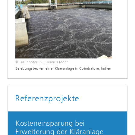
© Fraunhofer IGB, Marius Mohr
Belebungsbecken einer Klaeranlage in Coimbatore, Indien
Referenzprojekte
Kosteneinsparung bei
Erweiterung der Kläranlage