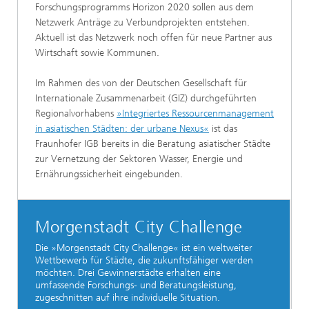
Forschungsprogramms Horizon 2020 sollen aus dem
Netzwerk Anträge zu Verbundprojekten entstehen.
Aktuell ist das Netzwerk noch offen für neue Partner aus
Wirtschaft sowie Kommunen.
Im Rahmen des von der Deutschen Gesellschaft für
Internationale Zusammenarbeit (GIZ) durchgeführten
Regionalvorhabens
»Integriertes Ressourcenmanagement
in asiatischen Städten: der urbane Nexus«
ist das
Fraunhofer IGB bereits in die Beratung asiatischer Städte
zur Vernetzung der Sektoren Wasser, Energie und
Ernährungssicherheit eingebunden.
Morgenstadt City Challenge
Die »Morgenstadt City Challenge« ist ein weltweiter
Wettbewerb für Städte, die zukunftsfähiger werden
möchten. Drei Gewinnerstädte erhalten eine
umfassende Forschungs- und Beratungsleistung,
zugeschnitten auf ihre individuelle Situation.