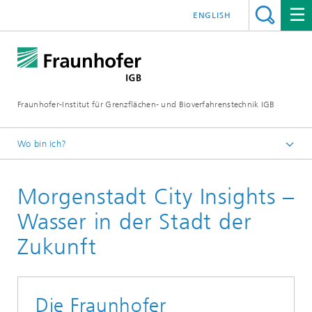
ENGLISH
Fraunhofer-Institut für Grenzflächen- und Bioverfahrenstechnik IGB
Wo bin ich?
Startseite
Morgenstadt City Insights –
Forschung
Greentech Solutions
Wasser in der Stadt der
Wassermanagement – Konzepte und Verfahren für
Zukunft
optimierte Wassernutzung und -wiederverwendung
Die Fraunhofer