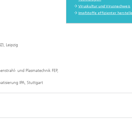
Viruskultur und Virusnachweis
Impfstoffe effizienter herstell
ZI, Leipzig
nenstrahl- und Plasmatechnik FEP,
tisierung IPA, Stuttgart