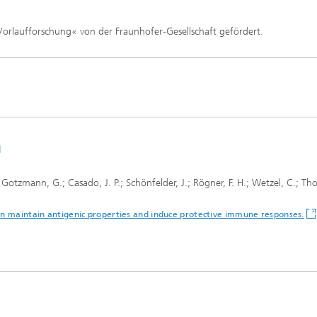
orlaufforschung« von der Fraunhofer-Gesellschaft gefördert.
n
.; Gotzmann, G.; Casado, J. P.; Schönfelder, J.; Rögner, F. H.; Wetzel, C.; T
on maintain antigenic properties and induce protective immune responses.