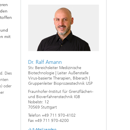
eren
 den
f
stoffen
,
t und
n
en mit
aus
Dr. Ralf Amann
Stv. Bereichsleiter Medizinische
Biotechnologie | Leiter Außenstelle
d. Dies
Virus-basierte Therapien, Biberach |
hnten
Gruppenleiter Bioprozesstechnik USP
o) oder
Fraunhofer-Institut für Grenzflächen-
ner
und Bioverfahrenstechnik IGB
Nobelstr. 12
70569 Stuttgart
Telefon +49 711 970-4102
Fax +49 711 970-4200
E-Mail senden