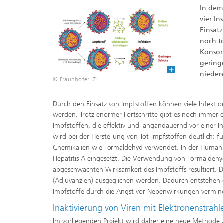
In dem
Beschic
Weitere
Beschic
vier I
Industri
Einsatz
Verfah
noch t
Biobasierte Polymere und Additive
Algenbi
Konsor
gering
nieder
Zukunftsmaterialien
© Fraunhofer IZI
Zellbas
Diagnos
Screeni
Mikrobielle Katalyse
Durch den Einsatz von Impfstoffen können viele Infekti
Dreidim
werden. Trotz enormer Fortschritte gibt es noch immer 
als In-v
Impfstoffen, die effektiv und langandauernd vor einer In
wird bei der Herstellung von Tot-Impfstoffen deutlich: f
Dreidim
Chemikalien wie Formaldehyd verwendet. In der Humanme
Organoi
Hepatitis A eingesetzt. Die Verwendung von Formaldehyd
abgeschwächten Wirksamkeit des Impfstoffs resultiert.
(Adjuvanzien) ausgeglichen werden. Dadurch entstehen e
Impfstoffe durch die Angst vor Nebenwirkungen vermin
Produkti
Inaktivierung von Viren mit Elektronenstrahl
Immunr
Im vorliegenden Projekt wird daher eine neue Methode z