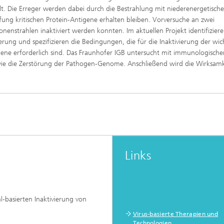
ffscreening
Infektionen – Prävention, Diagnos
. Die Erreger werden dabei durch die Bestrahlung mit niederenergetisch
Wirkstoffentwicklung
mpfung kritischen Protein-Antigene erhalten bleiben. Vorversuche an zwei
onenstrahlen inaktiviert werden konnten. Im aktuellen Projekt identifiziere
rung und spezifizieren die Bedingungen, die für die Inaktivierung der wic
igene erforderlich sind. Das Fraunhofer IGB untersucht mit immunologisch
ie die Zerstörung der Pathogen-Genome. Anschließend wird die Wirksamk
Links
-basierten Inaktivierung von
Virus-basierte Therapien und
Technologien