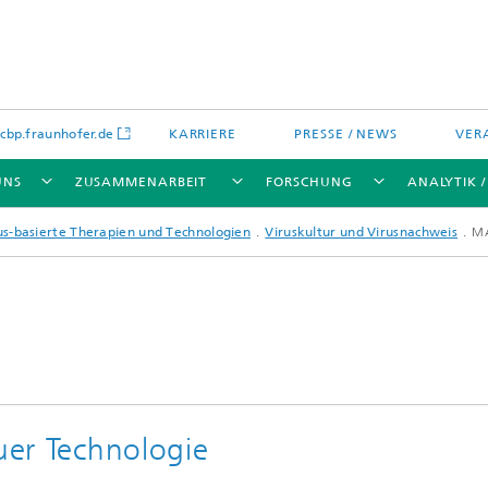
bp.fraunhofer.de
KARRIERE
PRESSE / NEWS
VER
UNS
ZUSAMMENARBEIT
FORSCHUNG
ANALYTIK 
us-basierte Therapien und Technologien
Viruskultur und Virusnachweis
MA
ikation
chenanalytik
Wassertechnologien
Wassermanagement – Konzepte 
Verfahren für optimierte
Wassernutzung und -
wiederverwendung
euer Technologie
lien
Membranen