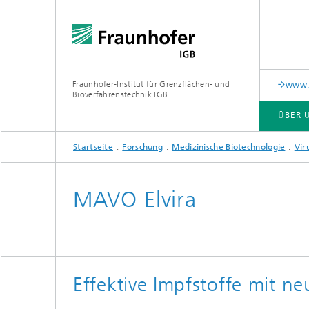
Fraunhofer-Institut für Grenzflächen- und
www.c
Bioverfahrenstechnik IGB
ÜBER 
Startseite
Forschung
Medizinische Biotechnologie
Vir
ÜBER UNS
ZUSAMMENARBEIT
FORSCHUNG
ANALYTIK / PRÜFUNG
PUBLIKATIONEN
MAVO Elvira
In-vitro-Diagnostik
Biofabr
Oberflä
Virus-basierte Therapien und
Technologien
Effektive Impfstoffe mit n
Materia