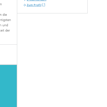
e,
en
Zum Profil
n die
htigsten
en und
eit der