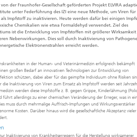
 von der Fraunhofer-Gesellschaft geförderten Projekt ELVIRA adapti
htungen und
 analytische Methoden
htungstechnologien
nstitute unter Federführung des IZI eine neue Methode, um Viren für
Trocknung mit überhitztem Damp
elle Biotechnologie
 als Impfstoff zu inaktivieren. Heute werden dafür bei einigen Impf
Gewinnung von Biogas durch
ren
oxische Chemikalien wie etwa Formaldehyd verwendet. Ziel des
Hochlastfaulung von Klärschlamm
otechnologie
tiums ist die Entwicklung von Impfstoffen mit größerer Wirksamkei
Gülle und organischen Reststoffe
eren Nebenwirkungen. Dies soll durch Inaktivierung von Pathogen
Rückgewinnung von Nährstoffen 
Reststoffströmen zur Herstellung
energetische Elektronenstrahlen erreicht werden.
von Düngemitteln
ierte 2D-Assays für
tik, Qualitätskontrolle und
ng
2
onskrankheiten in der Human- und Veterinärmedizin erfolgreich bekämpft
ensionale (3D) Hautmodelle
einen großen Bedarf an innovativen Technologien zur Entwicklung von
®
itro-Testsysteme
fektion schützen, dabei aber für das geimpfte Individuum ohne Risiken sin
ür die Inaktivierung von Viren zum Einsatz als Impfstoff werden seit Jahrze
ensionale (3D) Mikrogewebe:
dizin werden diese Impfstoffe z. B. gegen Grippe, Kinderlähmung (Poli
de und Sphäroide
Biofilme und Hygiene
 führt allerdings zu einer chemischen Veränderung der Erreger, was in ei
®
 Dies muss durch mehrmalige Auffrisch-Impfungen und Wirkungsverstärker
norme Kosten. Darüber hinaus wird die gesellschaftliche Akzeptanz vieler
dert.
onszelllinien
en
ezeptoren und
ur Inaktivierung von Krankheitserregern für die Herstellung wirksamerer