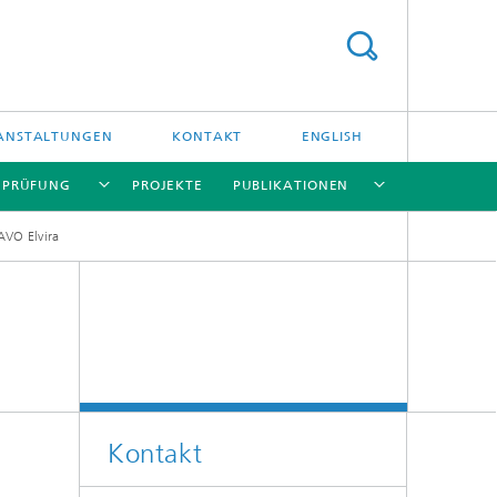
ANSTALTUNGEN
KONTAKT
ENGLISH
/ PRÜFUNG
PROJEKTE
PUBLIKATIONEN
VO Elvira
[X]
[X]
[X]
[X]
[X]
und
Kontakt