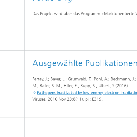
Das Projekt wird über das Programm »Marktorientierte V
Ausgewählte Publikatione
Fertey, J.; Bayer, L.; Grunwald, T.; Pohl, A.; Beckmann, J
M.; Bailer, S. M.; Hiller, E.; Rupp, S.; Ulbert, S.(2016)
Pathogens inactivated by low-energy-electron irradiati
Viruses. 2016 Nov 23;8(11). pii: E319.