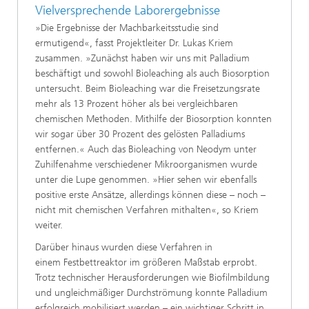
Vielversprechende Laborergebnisse
»Die Ergebnisse der Machbarkeitsstudie sind
ermutigend«, fasst Projektleiter Dr. Lukas Kriem
zusammen. »Zunächst haben wir uns mit Palladium
beschäftigt und sowohl Bioleaching als auch Biosorption
untersucht. Beim Bioleaching war die Freisetzungsrate
mehr als 13 Prozent höher als bei vergleichbaren
chemischen Methoden. Mithilfe der Biosorption konnten
wir sogar über 30 Prozent des gelösten Palladiums
entfernen.« Auch das Bioleaching von Neodym unter
Zuhilfenahme verschiedener Mikroorganismen wurde
unter die Lupe genommen. »Hier sehen wir ebenfalls
positive erste Ansätze, allerdings können diese – noch –
nicht mit chemischen Verfahren mithalten«, so Kriem
weiter.
Darüber hinaus wurden diese Verfahren in
einem Festbettreaktor im größeren Maßstab erprobt.
Trotz technischer Herausforderungen wie Biofilmbildung
und ungleichmäßiger Durchströmung konnte Palladium
erfolgreich mobilisiert werden – ein wichtiger Schritt in