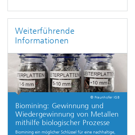
Weiterführende
Informationen
© Fraunhofer IGB
Biomining: Gewinnung und
Wiedergewinnung von Metallen
mithilfe biologischer Prozesse
Biomining ein möglicher Schlüssel für eine nachhaltige,