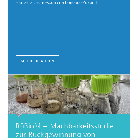
resiliente und ressourcenschonende Zukunft.
MEHR ERFAHREN
RüBioM − Machbarkeitsstudie
zur Rückgewinnung von