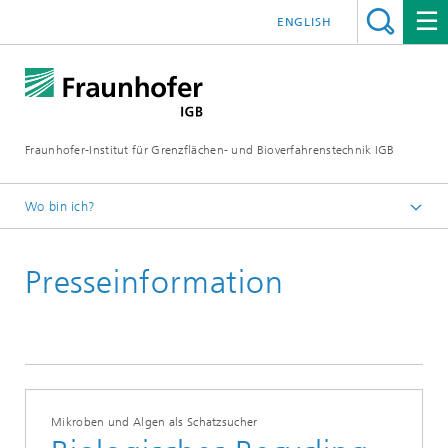
ENGLISH
Fraunhofer-Institut für Grenzflächen- und Bioverfahrenstechnik IGB
Wo bin ich?
Startseite
Presseinformation
Presse / News
Presseinformationen
2026
Mikroben und Algen als Schatzsucher