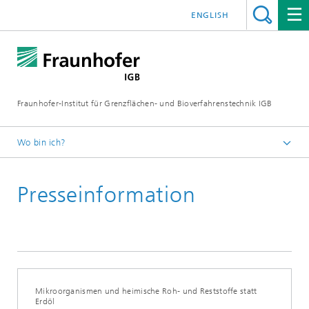
ENGLISH
Fraunhofer-Institut für Grenzflächen- und Bioverfahrenstechnik IGB
Wo bin ich?
Startseite
Presseinformation
Presse / News
Presseinformationen
2026
Mikroorganismen und heimische Roh- und Reststoffe statt
Erdöl