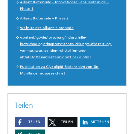
Allianz Biotenside – Innovationsallianz Biotenside –
Phase 1
Allianz Biotenside – Phase 2
Website der Allianz Biotenside
/content/igb/de/forschung/industrielle-
biotechnologie/bioprozessentwicklung/aufbereitung-
von-nachwachsenden-rohstoffen-und-
abfallstoffen/insektenbioraffinerie.html
Publikation zu Glykolipid-Biotensiden von Sini
Münßinger ausgezeichnet
Teilen
TEILEN
TEILEN
MITTEILEN