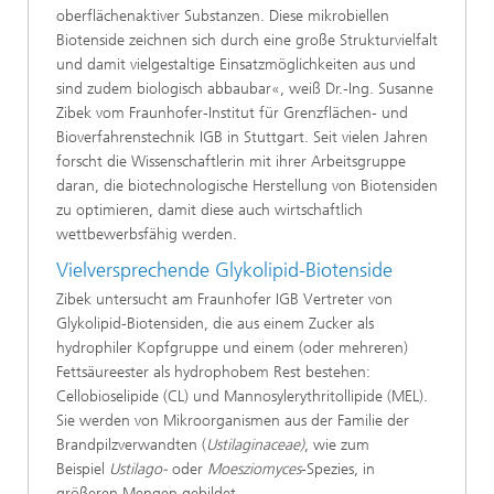
oberflächenaktiver Substanzen. Diese mikrobiellen
Biotenside zeichnen sich durch eine große Strukturvielfalt
und damit vielgestaltige Einsatzmöglichkeiten aus und
sind zudem biologisch abbaubar«, weiß Dr.-Ing. Susanne
Zibek vom Fraunhofer-Institut für Grenzflächen- und
Bioverfahrenstechnik IGB in Stuttgart. Seit vielen Jahren
forscht die Wissenschaftlerin mit ihrer Arbeitsgruppe
daran, die biotechnologische Herstellung von Biotensiden
zu optimieren, damit diese auch wirtschaftlich
wettbewerbsfähig werden.
Vielversprechende Glykolipid-Biotenside
Zibek untersucht am Fraunhofer IGB Vertreter von
Glykolipid-Biotensiden, die aus einem Zucker als
hydrophiler Kopfgruppe und einem (oder mehreren)
Fettsäureester als hydrophobem Rest bestehen:
Cellobioselipide (CL) und Mannosylerythritollipide (MEL).
Sie werden von Mikroorganismen aus der Familie der
Brandpilzverwandten (
Ustilaginaceae)
, wie zum
Beispiel
Ustilago-
oder
Moesziomyces
-Spezies, in
größeren Mengen gebildet.