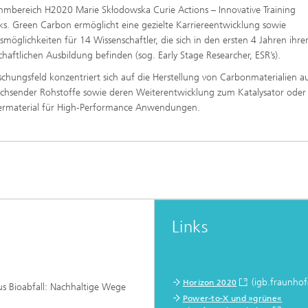
mbereich H2020 Marie Skłodowska Curie Actions – Innovative Training
s. Green Carbon ermöglicht eine gezielte Karriereentwicklung sowie
gsmöglichkeiten für 14 Wissenschaftler, die sich in den ersten 4 Jahren ihre
chaftlichen Ausbildung befinden (sog. Early Stage Researcher, ESR’s).
schungsfeld konzentriert sich auf die Herstellung von Carbonmaterialien au
hsender Rohstoffe sowie deren Weiterentwicklung zum Katalysator oder
ermaterial für High‑Performance Anwendungen.
Links
(igb.fraunhof
Horizon 2020
us Bioabfall: Nachhaltige Wege
Power-to-X und »grüne«