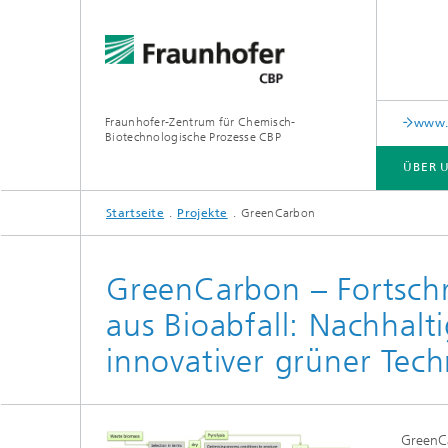
Fraunhofer-Zentrum für Chemisch-
www.i
Biotechnologische Prozesse CBP
ÜBER 
Startseite
Projekte
GreenCarbon
ÜBER UNS
LEISTUNGSANGEBOT UND AUSSTATTUNG
PUBLIKATIONEN
GreenCarbon – Fortschri
aus Bioabfall: Nachhal
innovativer grüner Tec
GreenCa