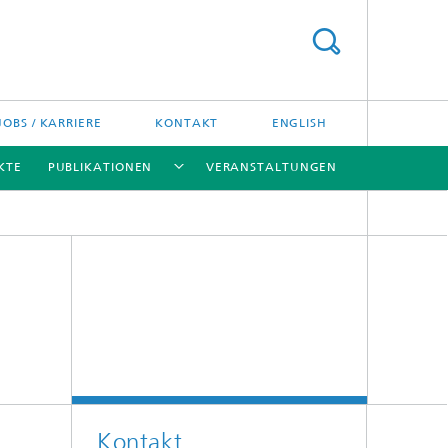
JOBS / KARRIERE
KONTAKT
ENGLISH
KTE
PUBLIKATIONEN
VERANSTALTUNGEN
[X]
[X]
[X]
Kontakt