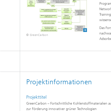
Program
Network
Trainin
wissens
Das For
nachwac
© GreenCarbon
Adsorb
Projektinformationen
Projekttitel
GreenCarbon – Fortschrittliche Kohlenstoffmaterialien a
zur Förderung innovativer grüner Technologien