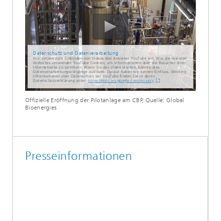
Datenschutz und Datenverarbeitung
Wir setzen zum Einbinden von Videos den Anbieter YouTube ein. Wie die meisten
Websites verwendet YouTube Cookies, um Informationen über die Besucher ihrer
Internetseite zu sammeln. Wenn Sie das Video starten, könnte dies
Datenverarbeitungsvorgänge auslösen. Darauf haben wir keinen Einfluss. Weitere
Informationen über Datenschutz bei YouTube finden Sie in deren
Datenschutzerklärung unter:
https://policies.google.com/privacy
Offizielle Eröffnung der Pilotanlage am CBP, Quelle: Global
Bioenergies
Presseinformationen