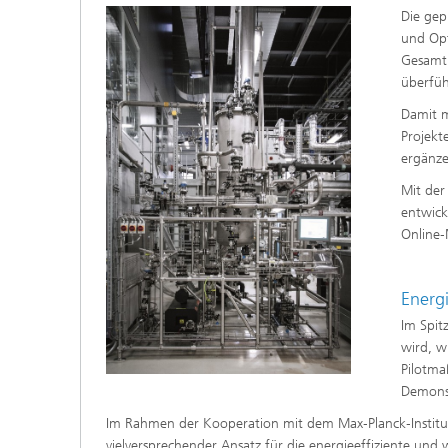
Die ge
und Opt
Gesamtp
überfüh
Damit m
Projekt
ergänze
Mit der
entwick
Online‑
Energ
Im Spit
wird, w
Pilotma
Demonst
Im Rahmen der Kooperation mit dem Max‑Planck‑Institu
vielversprechender Ansatz für die energieeffiziente und