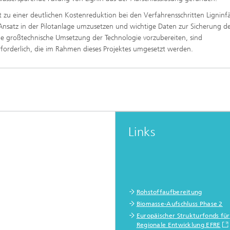
zu einer deutlichen Kostenreduktion bei den Verfahrensschritten Ligninf
nsatz in der Pilotanlage umzusetzen und wichtige Daten zur Sicherung d
e großtechnische Umsetzung der Technologie vorzubereiten, sind
rderlich, die im Rahmen dieses Projektes umgesetzt werden.
Links
Rohstoffaufbereitung
Biomasse-Aufschluss Phase 2
Europäischer Strukturfonds für
Regionale Entwicklung EFRE