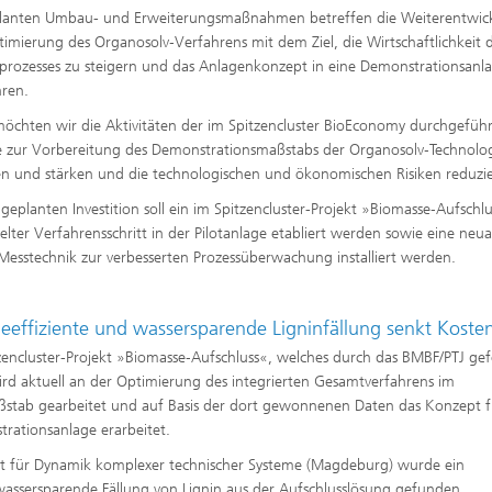
planten Umbau- und Erweiterungsmaßnahmen betreffen die Weiterentwic
imierung des Organosolv‑Verfahrens mit dem Ziel, die Wirtschaftlichkeit 
rozesses zu steigern und das Anlagenkonzept in eine Demonstrationsanl
ren.
öchten wir die Aktivitäten der im Spitzencluster BioEconomy durchgefüh
e zur Vorbereitung des Demonstrationsmaßstabs der Organosolv‑Technolo
n und stärken und die technologischen und ökonomischen Risiken reduzi
 geplanten Investition soll ein im Spitzencluster-Projekt »Biomasse‑Aufschl
elter Verfahrensschritt in der Pilotanlage etabliert werden sowie eine neua
Messtechnik zur verbesserten Prozessüberwachung installiert werden.
ieeffiziente und wassersparende Ligninfällung senkt Koste
zencluster-Projekt »Biomasse‑Aufschluss«, welches durch das BMBF/PTJ gef
ird aktuell an der Optimierung des integrierten Gesamtverfahrens im
ßstab gearbeitet und auf Basis der dort gewonnenen Daten das Konzept f
rationsanlage erarbeitet.
t für Dynamik komplexer technischer Systeme (Magdeburg) wurde ein
 wassersparende Fällung von Lignin aus der Aufschlusslösung gefunden.