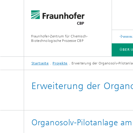
Fraunhofer-Zentrum für Chemisch-
www.i
Biotechnologische Prozesse CBP
ÜBER 
Startseite
Projekte
Erweiterung der Organosolv-Pilotanl
ÜBER UNS
LEISTUNGSANGEBOT UND AUSSTATTUNG
PUBLIKATIONEN
Erweiterung der Organo
Organosolv-Pilotanlage am 