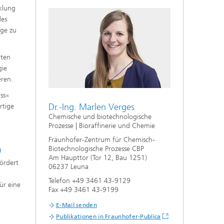
klung
des
age zu
rten
gie
eren.
uss«
Dr.-Ing. Marlen Verges
rtige
Chemische und biotechnologische
Prozesse | Bioraffinerie und Chemie
Fraunhofer-Zentrum für Chemisch-
n
Biotechnologische Prozesse CBP
Am Haupttor (Tor 12, Bau 1251)
ördert
06237 Leuna
Telefon +49 3461 43-9129
ür eine
Fax +49 3461 43-9199
E-Mail senden
Publikationen in Fraunhofer-Publica