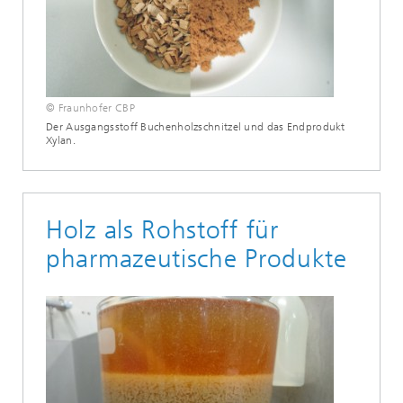
© Fraunhofer CBP
Der Ausgangsstoff Buchenholzschnitzel und das Endprodukt
Xylan.
Holz als Rohstoff für
pharmazeutische Produkte