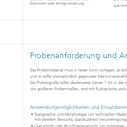
Elektronen oder Röntgenstrahlung.
sub‑mm 
Probenanforderung und 
Das Probenmaterial muss in fester Form vorliegen, es so
und es sollte unempfindlich gegenüber Elektronenstrahle
Die Probengröße sollte idealerweise kleiner 1 cm in der 
von größeren Probenmaßen, sind mit Rücksprache und 
Anwendungsmöglichkeiten und Einsatzbere
Topographie und Morphologie von technischen Materi
mikrobiellem Bewuchs, (partikulären) Verunreinigunge
Querschnitt oder Bruchkantenansicht von polymeren