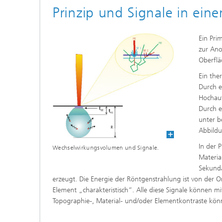
Wirksto
Prinzip und Signale in ei
Ein Pri
zur Ano
Oberflä
Ein the
Durch e
Hochauf
Durch e
unter 
Abbildu
In der 
Wechselwirkungsvolumen und Signale.
Materi
Sekundä
erzeugt. Die Energie der Röntgenstrahlung ist von der
Element „charakteristisch“. Alle diese Signale können m
Topographie-, Material- und/oder Elementkontraste kön