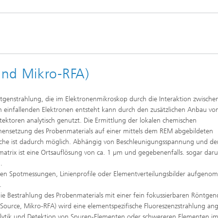
und Mikro-RFA)
tgenstrahlung, die im Elektronenmikroskop durch die Interaktion zwische
 einfallenden Elektronen entsteht kann durch den zusätzlichen Anbau vo
ektoren analytisch genutzt. Die Ermittlung der lokalen chemischen
nsetzung des Probenmaterials auf einer mittels dem REM abgebildeten
che ist dadurch möglich. Abhängig von Beschleunigungsspannung und de
atrix ist eine Ortsauflösung von ca. 1 µm und gegebenenfalls. sogar dar
.
en Spotmessungen, Linienprofile oder Elementverteilungsbilder aufgen
.
ie Bestrahlung des Probenmaterials mit einer fein fokussierbaren Röntgen
 Source, Mikro‑RFA) wird eine elementspezifische Fluoreszenzstrahlung an
lytik und Detektion von Spuren-Elementen oder schwereren Elementen i