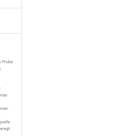
n Probe
n
r
unter
ommen
quelle
geregt.
m