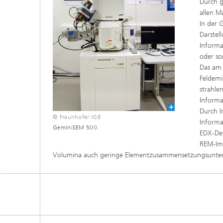
Durch g
Beschic
Weitere
allen M
Beschic
In der 
Industri
Darstel
Verfah
Informa
Biobasierte Polymere und Additive
Algenbi
oder so
Das am 
Zukunftsmaterialien
Feldemi
Zellbas
strahle
Diagnos
Screeni
Informa
Mikrobielle Katalyse
Durch I
Dreidim
© Fraunhofer IGB
als In-v
Informa
GeminiSEM 500.
EDX‑Det
Dreidim
REM‑Ima
Organoi
Volumina auch geringe Elementzusammensetzungsunters
Produkti
Immunr