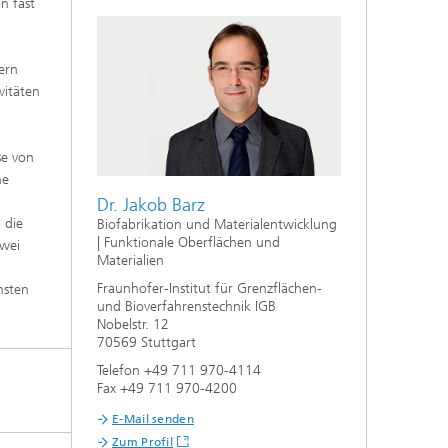
n fast
f
ern
vitäten
,
n
aus
se von
he
Dr. Jakob Barz
 die
Biofabrikation und Materialentwicklung
| Funktionale Oberflächen und
zwei
Materialien
Fraunhofer-Institut für Grenzflächen-
nsten
und Bioverfahrenstechnik IGB
Nobelstr. 12
70569 Stuttgart
Telefon +49 711 970-4114
Fax +49 711 970-4200
E-Mail senden
Zum Profil