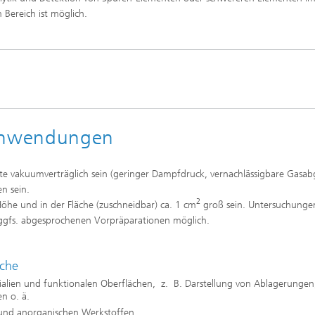
Bereich ist möglich.
Anwendungen
llte vakuumverträglich sein (geringer Dampfdruck, vernachlässigbare Gasa
n sein.
2
Höhe und in der Fläche (zuschneidbar) ca. 1 cm
groß sein. Untersuchunge
ggfs. abgesprochenen Vorpräparationen möglich.
iche
alien und funktionalen Oberflächen, z. B. Darstellung von Ablagerungen
n o. ä.
 und anorganischen Werkstoffen