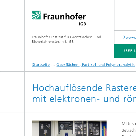
Fraunhofer-Institut für Grenzflächen- und
www.c
Bioverfahrenstechnik IGB
ÜBER 
Startseite
Oberflächen-, Partikel- und Polymeranalytik
ÜBER UNS
ZUSAMMENARBEIT
FORSCHUNG
ANALYTIK / PRÜFUNG
PUBLIKATIONEN
Hochauflösende Raster
mit elektronen- und rö
In-vitro-Diagnostik
Biofabr
Oberflä
Virus-basierte Therapien und
Technologien
Mittels
Materia
Betrach