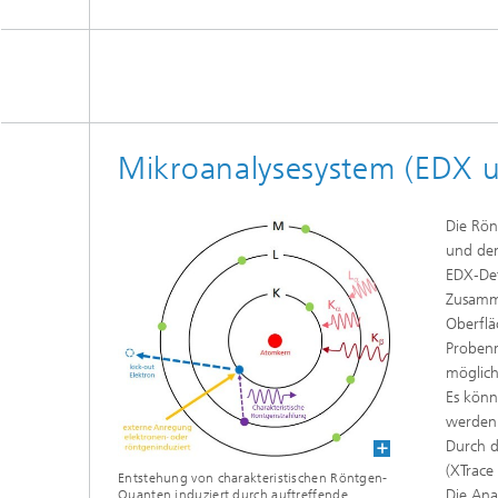
Mikroanalysesystem (EDX 
Die Rön
und den
EDX‑Det
Zusamme
Oberflä
Probenm
möglich
Es könn
werden
Durch d
(XTrace
Entstehung von charakteristischen Röntgen-
Die Ana
Quanten induziert durch auftreffende