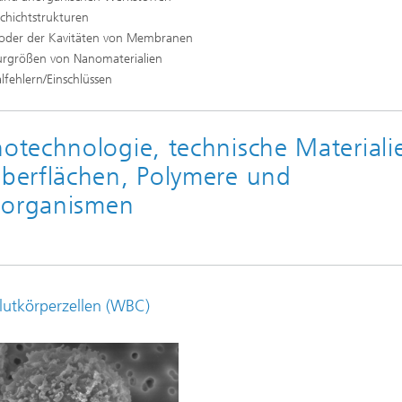
chichtstrukturen
 oder der Kavitäten von Membranen
turgrößen von Nanomaterialien
lfehlern/Einschlüssen
technologie, technische Materiali
berflächen, Polymere und
oorganismen
lutkörperzellen (WBC)