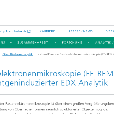
bp.fraunhofer.de
KARRIERE
PRESSE / NEWS
VER
UNS
ZUSAMMENARBEIT
FORSCHUNG
ANALYTIK 
Oberflächenanalytik
Hochauflösende Rasterelektronenmikroskopie (FE-REM) 
elektronenmikroskopie (FE-REM
ntgeninduzierter EDX Analytik
ikation
chenanalytik
Wassertechnologien
Wassermanagement – Konzepte 
Verfahren für optimierte
Wassernutzung und -
wiederverwendung
 der Rasterelektronenmikroskopie ist über einen großen Vergrößerungsbere
lien
tung von Oberflächenformen räumlich strukturierter Objekte möglich.
Membranen