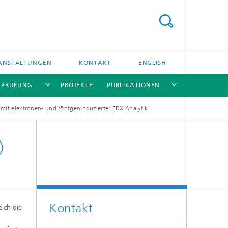
ANSTALTUNGEN
KONTAKT
ENGLISH
/ PRÜFUNG
PROJEKTE
PUBLIKATIONEN
mit elektronen- und röntgeninduzierter EDX Analytik
[X]
[X]
[X]
[X]
[X]
)
und
Kontakt
ich die