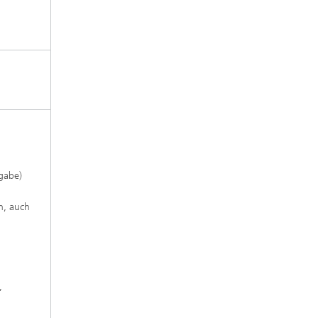
bgabe)
n, auch
,