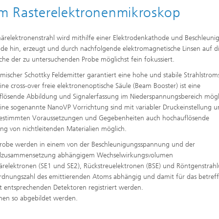
ffscreening
Infektionen – Prävention, Diagnos
nem Rasterelektronenmikroskop
Wirkstoffentwicklung
märelektronenstrahl wird mithilfe einer Elektrodenkathode und Beschleun
de hin, erzeugt und durch nachfolgende elektromagnetische Linsen auf d
che der zu untersuchenden Probe möglichst fein fokussiert.
rmischer Schottky Feldemitter garantiert eine hohe und stabile Strahlstrom
ine cross‑over freie elektronenoptische Säule (Beam Booster) ist eine
lösende Abbildung und Signalerfassung im Niederspannungsbereich mögl
ine sogenannte NanoVP Vorrichtung sind mit variabler Druckeinstellung 
bestimmten Voraussetzungen und Gegebenheiten auch hochauflösende
ng von nichtleitenden Materialien möglich.
Probe werden in einem von der Beschleunigungsspannung und der
alzusammensetzung abhängigem Wechselwirkungsvolumen
relektronen (SE1 und SE2), Rückstreuelektronen (BSE) und Röntgenstrah
 Ordnungszahl des emittierenden Atoms abhängig und damit für das betref
it entsprechenden Detektoren registriert werden.
nen so abgebildet werden.