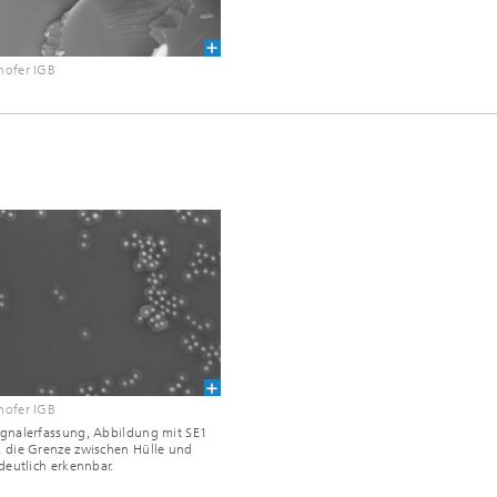
hofer IGB
hofer IGB
ignalerfassung, Abbildung mit SE1
 die Grenze zwischen Hülle und
 deutlich erkennbar.