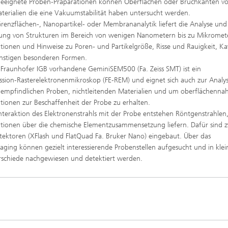
eeignete Proben‑Präparationen können Oberflächen oder Bruchkanten vo
htungen und
 analytische Methoden
aterialien die eine Vakuumstabilität haben untersucht werden.
htungstechnologien
Trocknung mit überhitztem Damp
Grenzflächen-, Nanopartikel- oder Membrananalytik liefert die Analyse und
elle Biotechnologie
lung von Strukturen im Bereich von wenigen Nanometern bis zu Mikromet
Gewinnung von Biogas durch
ren
tionen und Hinweise zu Poren- und Partikelgröße, Risse und Rauigkeit, Ka
Hochlastfaulung von Klärschlamm
otechnologie
Gülle und organischen Reststoffe
nstigen besonderen Formen.
Rückgewinnung von Nährstoffen 
Fraunhofer IGB vorhandene GeminiSEM500 (Fa. Zeiss SMT) ist ein
Reststoffströmen zur Herstellung
ssion‑Rasterelektronenmikroskop (FE‑REM) und eignet sich auch zur Analy
von Düngemitteln
ierte 2D-Assays für
nempfindlichen Proben, nichtleitenden Materialien und um oberflächenna
tik, Qualitätskontrolle und
ng
2
tionen zur Beschaffenheit der Probe zu erhalten.
nteraktion des Elektronenstrahls mit der Probe entstehen Röntgenstrahlen,
ensionale (3D) Hautmodelle
®
itro-Testsysteme
tionen über die chemische Elementzusammensetzung liefern. Dafür sind 
ektoren (XFlash und FlatQuad Fa. Bruker Nano) eingebaut. Über das
ensionale (3D) Mikrogewebe:
ging können gezielt interessierende Probenstellen aufgesucht und in klei
de und Sphäroide
Biofilme und Hygiene
chiede nachgewiesen und detektiert werden.
®
onszelllinien
ezeptoren und