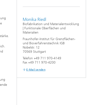
e,
igung
Monika Riedl
ie
Biofabrikation und Materialentwicklung
| Funktionale Oberflächen und
Materialien
stärke.
Fraunhofer-Institut für Grenzflächen-
und Bioverfahrenstechnik IGB
ich.
Nobelstr. 12
und
70569 Stuttgart
Telefon +49 711 970-4149
Fax +49 711 970-4200
E-Mail senden
lung
fende