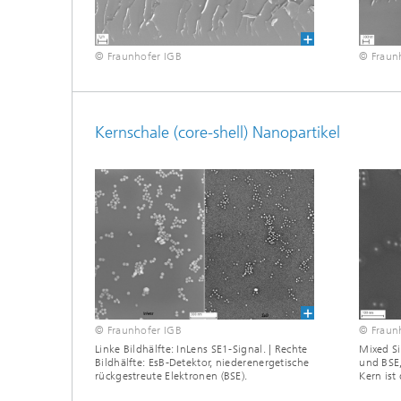
© Fraun
© Fraunhofer IGB
Kernschale (core-shell) Nanopartikel
© Fraunhofer IGB
© Fraun
Linke Bildhälfte: InLens SE1-Signal. | Rechte
Mixed S
Bildhälfte: EsB-Detektor, niederenergetische
und BSE,
rückgestreute Elektronen (BSE).
Kern ist