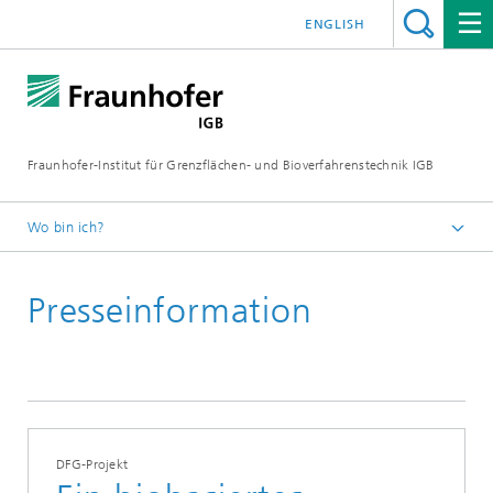
ENGLISH
Fraunhofer-Institut für Grenzflächen- und Bioverfahrenstechnik IGB
Wo bin ich?
Startseite
Presseinformation
Presse / News
Presseinformationen
2022
DFG-Projekt