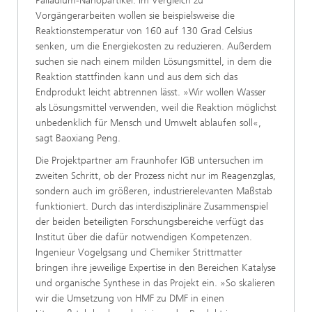
Palladium-Nanopartikel. Im Vergleich zu
Vorgängerarbeiten wollen sie beispielsweise die
Reaktionstemperatur von 160 auf 130 Grad Celsius
senken, um die Energiekosten zu reduzieren. Außerdem
suchen sie nach einem milden Lösungsmittel, in dem die
Reaktion stattfinden kann und aus dem sich das
Endprodukt leicht abtrennen lässt. »Wir wollen Wasser
als Lösungsmittel verwenden, weil die Reaktion möglichst
unbedenklich für Mensch und Umwelt ablaufen soll«,
sagt Baoxiang Peng.
Die Projektpartner am Fraunhofer IGB untersuchen im
zweiten Schritt, ob der Prozess nicht nur im Reagenzglas,
sondern auch im größeren, industrierelevanten Maßstab
funktioniert. Durch das interdisziplinäre Zusammenspiel
der beiden beteiligten Forschungsbereiche verfügt das
Institut über die dafür notwendigen Kompetenzen.
Ingenieur Vogelgsang und Chemiker Strittmatter
bringen ihre jeweilige Expertise in den Bereichen Katalyse
und organische Synthese in das Projekt ein. »So skalieren
wir die Umsetzung von HMF zu DMF in einen