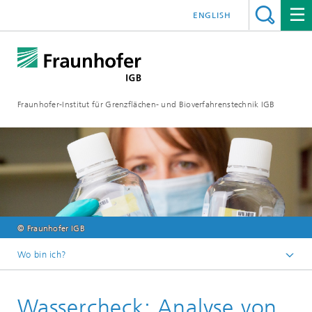
ENGLISH
Fraunhofer-Institut für Grenzflächen- und Bioverfahrenstechnik IGB
© Fraunhofer IGB
Wo bin ich?
Startseite
Wassercheck: Analyse von
Analytik / Prüfung