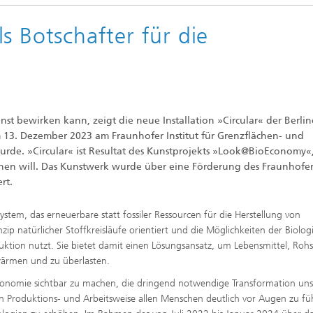
htungen und
 analytische Methoden
htungstechnologien
Trocknung mit überhitztem Damp
s Botschafter für die
elle Biotechnologie
Gewinnung von Biogas durch
ren
Hochlastfaulung von Klärschlamm
otechnologie
Gülle und organischen Reststoffe
Rückgewinnung von Nährstoffen 
Reststoffströmen zur Herstellung
von Düngemitteln
ierte 2D-Assays für
t bewirken kann, zeigt die neue Installation »Circular« der Berlin
tik, Qualitätskontrolle und
 13. Dezember 2023 am Fraunhofer Institut für Grenzflächen- und
ng
2
urde. »Circular« ist Resultat des Kunstprojekts »Look@BioEconomy«,
ensionale (3D) Hautmodelle
®
hen will. Das Kunstwerk wurde über eine Förderung des Fraunhofe
itro-Testsysteme
rt.
ensionale (3D) Mikrogewebe:
de und Sphäroide
ystem, das erneuerbare statt fossiler Ressourcen für die Herstellung von
Biofilme und Hygiene
zip natürlicher Stoffkreisläufe orientiert und die Möglichkeiten der Biologi
®
ktion nutzt. Sie bietet damit einen Lösungsansatz, um Lebensmittel, Rohs
rwärmen und zu überlasten.
onszelllinien
konomie sichtbar zu machen, die dringend notwendige Transformation uns
rten Produktions- und Arbeitsweise allen Menschen deutlich vor Augen zu f
ezeptoren und