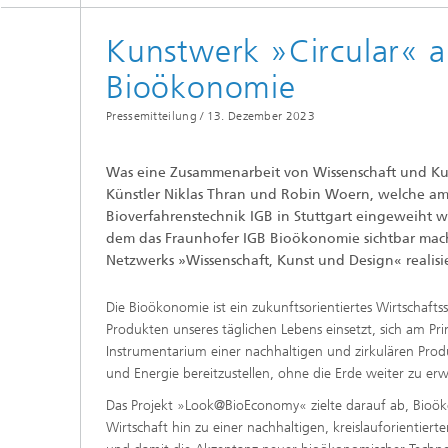
Beschic
Weitere
Beschic
Kunstwerk »Circular« al
Industri
Bioökonomie
Verfah
Biobasierte Polymere und Additive
Algenbi
Pressemitteilung /
13. Dezember 2023
Zukunftsmaterialien
Zellbas
Was eine Zusammenarbeit von Wissenschaft und Kuns
Diagnos
Künstler Niklas Thran und Robin Woern, welche am
Screeni
Mikrobielle Katalyse
Bioverfahrenstechnik IGB in Stuttgart eingeweiht w
Dreidim
dem das Fraunhofer IGB Bioökonomie sichtbar mac
als In-v
Netzwerks »Wissenschaft, Kunst und Design« realisie
Dreidim
Organoi
Die Bioökonomie ist ein zukunftsorientiertes Wirtschaftss
Produkten unseres täglichen Lebens einsetzt, sich am Prin
Instrumentarium einer nachhaltigen und zirkulären Produ
und Energie bereitzustellen, ohne die Erde weiter zu e
Produkti
Das Projekt »Look@BioEconomy« zielte darauf ab, Bioö
Wirtschaft hin zu einer nachhaltigen, kreislauforientie
Immunr