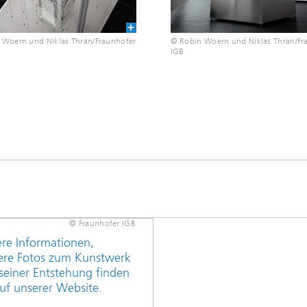
 Woern und Niklas Thran/Fraunhofer
© Robin Woern und Niklas Thran/Fr
IGB
© Fraunhofer IGB
re Informationen,
ere Fotos zum Kunstwerk
seiner Entstehung finden
auf unserer Website.