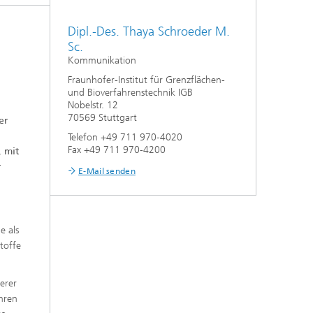
f
Dipl.-Des. Thaya Schroeder M.
Sc.
Kommunikation
,
n
Fraunhofer-Institut für Grenzflächen-
aus
und Bioverfahrenstechnik IGB
Nobelstr. 12
70569 Stuttgart
er
Telefon +49 711 970-4020
Fax +49 711 970-4200
 mit
r
E-Mail senden
e als
toffe
erer
ühren