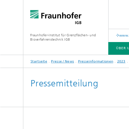
Fraunhofer-Institut für Grenzflächen- und
www.c
Bioverfahrenstechnik IGB
ÜBER 
Startseite
Presse / News
Presseinformationen
2023
ÜBER UNS
ZUSAMMENARBEIT
FORSCHUNG
ANALYTIK / PRÜFUNG
PUBLIKATIONEN
Pressemitteilung
In-vitro-Diagnostik
Biofabr
Oberflä
Virus-basierte Therapien und
Technologien
Materia