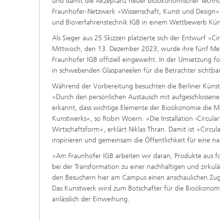
und damit die Akzeptanz neuer bioökonomischer Techno
Wirksto
Fraunhofer‑Netzwerk »Wissenschaft, Kunst und Design« g
und Bioverfahrenstechnik IGB in einem Wettbewerb Künst
Als Sieger aus 25 Skizzen platzierte sich der Entwurf »
Mittwoch, den 13. Dezember 2023, wurde ihre fünf Me
Fraunhofer IGB offiziell eingeweiht. In der Umsetzung fo
in schwebenden Glaspaneelen für die Betrachter sichtb
Während der Vorbereitung besuchten die Berliner Künstle
»Durch den persönlichen Austausch mit aufgeschlossene
erkannt, dass wichtige Elemente der Bioökonomie die Ma
Kunstwerks«, so Robin Woern. »Die Installation ›Circular
Wirtschaftsform«, erklärt Niklas Thran. Damit ist »Circu
inspirieren und gemeinsam die Öffentlichkeit für eine na
»Am Fraunhofer IGB arbeiten wir daran, Produkte aus fos
bei der Transformation zu einer nachhaltigen und zirkulä
den Besuchern hier am Campus einen anschaulichen Zug
Das Kunstwerk wird zum Botschafter für die Bioökonom
anlässlich der Einweihung.