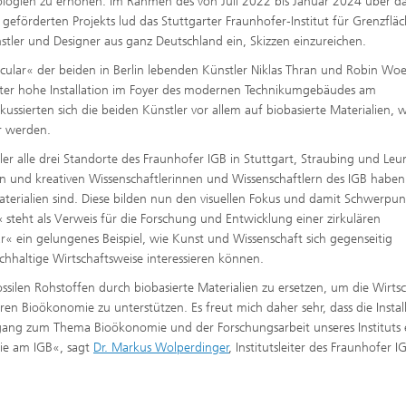
logien zu erhöhen. Im Rahmen des von Juli 2022 bis Januar 2024 über d
ffscreening
Infektionen – Prävention, Diagnos
eförderten Projekts lud das Stuttgarter Fraunhofer‑Institut für Grenzflä
Wirkstoffentwicklung
ler und Designer aus ganz Deutschland ein, Skizzen einzureichen.
Circular« der beiden in Berlin lebenden Künstler Niklas Thran und Robin W
ter hohe Installation im Foyer des modernen Technikumgebäudes am
kussierten sich die beiden Künstler vor allem auf biobasierte Materialien, 
ar werden.
r alle drei Standorte des Fraunhofer IGB in Stuttgart, Straubing und Leu
n und kreativen Wissenschaftlerinnen und Wissenschaftlern des IGB haben
terialien sind. Diese bilden nun den visuellen Fokus und damit Schwerpun
‹ steht als Verweis für die Forschung und Entwicklung einer zirkulären
lar« ein gelungenes Beispiel, wie Kunst und Wissenschaft sich gegenseitig
chhaltige Wirtschaftsweise interessieren können.
silen Rohstoffen durch biobasierte Materialien zu ersetzen, um die Wirts
ren Bioökonomie zu unterstützen. Es freut mich daher sehr, dass die Instal
ang zum Thema Bioökonomie und der Forschungsarbeit unseres Instituts e
ie am IGB«, sagt
Dr. Markus Wolperdinger
, Institutsleiter des Fraunhofer I