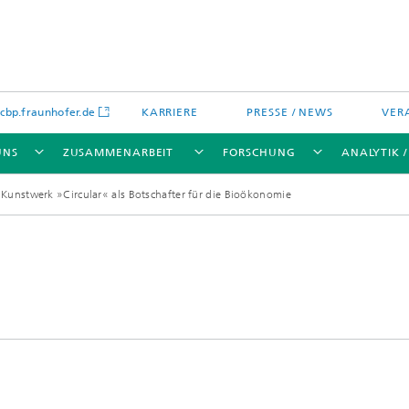
bp.fraunhofer.de
KARRIERE
PRESSE / NEWS
VER
UNS
ZUSAMMENARBEIT
FORSCHUNG
ANALYTIK 
Kunstwerk »Circular« als Botschafter für die Bioökonomie
ikation
chenanalytik
Wassertechnologien
Wassermanagement – Konzepte 
Verfahren für optimierte
Wassernutzung und -
wiederverwendung
lien
Membranen