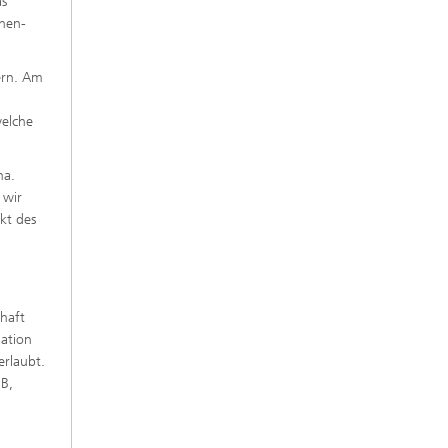
as
e,
chen-
oern. Am
welche
na.
 wir
kt des
chaft
lation
rlaubt.
GB,