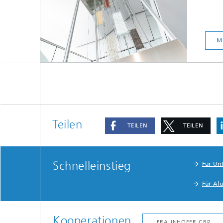
M
Teilen
TEILEN
TEILEN
Schnelleinstieg
Für Un
Für Al
Kooperationen