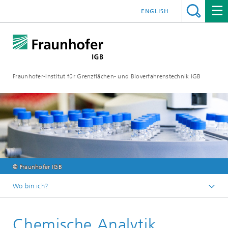
ENGLISH
Fraunhofer-Institut für Grenzflächen- und Bioverfahrenstechnik IGB
© Fraunhofer IGB
Wo bin ich?
Startseite
Chemische Analytik
Analytik / Prüfung