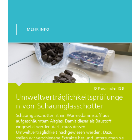
MEHR INFO
© Fraunhofer IGB
Umweltverträglichkeitsprüfunge
n von Schaumglasschotter
Schaumglasschotter ist ein Wärmedämmstoff aus
aufgeschäumtem Altglas. Damit dieser als Baustoff
eingesetzt werden darf, muss dessen
Umweltverträglichkeit nachgewiesen werden. Dazu
stellen wir verschiedene Extrakte her und untersuchen sie