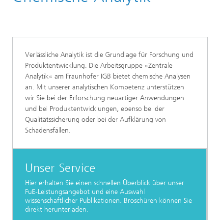
Verlässliche Analytik ist die Grundlage für Forschung und
Produktentwicklung. Die Arbeitsgruppe »Zentrale
Analytik« am Fraunhofer IGB bietet chemische Analysen
an. Mit unserer analytischen Kompetenz unterstützen
wir Sie bei der Erforschung neuartiger Anwendungen
und bei Produktentwicklungen, ebenso bei der
Qualitätssicherung oder bei der Aufklärung von
Schadensfällen.
Unser Service
Hier erhalten Sie einen schnellen Überblick über unser
FuE-Leistungsangebot und eine Auswahl
wissenschaftlicher Publikationen. Broschüren können Sie
direkt herunterladen.