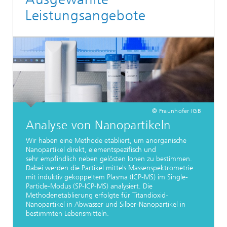
Leistungsangebote
© Fraunhofer IGB
Analyse von Nanopartikeln
Wir haben eine Methode etabliert, um anorganische
Nanopartikel direkt, elementspezifisch und
sehr empfindlich neben gelösten Ionen zu bestimmen.
Dabei werden die Partikel mittels Massenspektrometrie
mit induktiv gekoppeltem Plasma (ICP-MS) im Single-
Particle-Modus (SP-ICP-MS) analysiert. Die
Methodenetablierung erfolgte für Titandioxid-
Nanopartikel in Abwasser und Silber-Nanopartikel in
bestimmten Lebensmitteln.