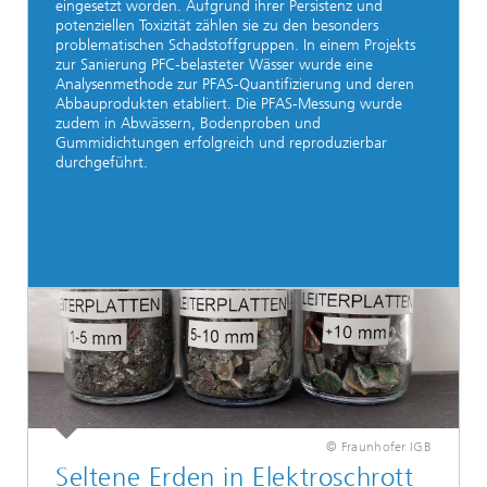
eingesetzt worden. Aufgrund ihrer Persistenz und
potenziellen Toxizität zählen sie zu den besonders
problematischen Schadstoffgruppen. In einem Projekts
zur Sanierung PFC-belasteter Wässer wurde eine
Analysenmethode zur PFAS-Quantifizierung und deren
Abbauprodukten etabliert. Die PFAS-Messung wurde
zudem in Abwässern, Bodenproben und
Gummidichtungen erfolgreich und reproduzierbar
durchgeführt.
© Fraunhofer IGB
Seltene Erden in Elektroschrott