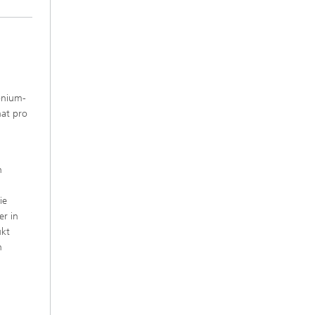
onium-
hat pro
n
ie
er in
ukt
n