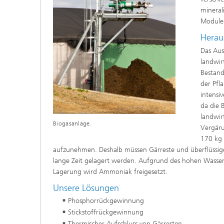
mineral
Module 
Herau
Das Aus
landwir
Bestand
der Pfl
intensi
da die 
landwir
Biogasanlage.
Vergäru
170 kg 
aufzunehmen. Deshalb müssen Gärreste und überflüssige 
lange Zeit gelagert werden. Aufgrund des hohen Wassergeh
Lagerung wird Ammoniak freigesetzt.
Unsere Lösungen
Phosphorrückgewinnung
Stickstoffrückgewinnung
Thermischer Aufschluss von Gärresten