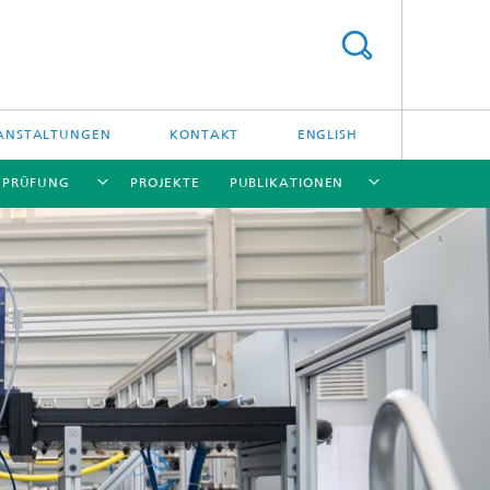
ANSTALTUNGEN
KONTAKT
ENGLISH
/ PRÜFUNG
PROJEKTE
PUBLIKATIONEN
[X]
[X]
[X]
[X]
[X]
und