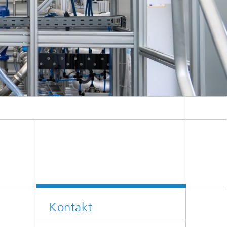
f
,
n
aus
Phosphat (MAP) zurückgewonnen.
Kontakt