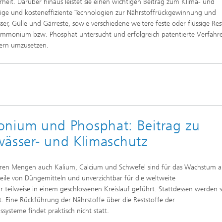
eit. Darüber hinaus leistet sie einen wichtigen Beitrag zum Klima- und
ffscreening
Infektionen – Prävention, Diagnos
tige und kosteneffiziente Technologien zur Nährstoffrückgewinnung und
Wirkstoffentwicklung
r, Gülle und Gärreste, sowie verschiedene weitere feste oder flüssige Res
n Ammonium bzw. Phosphat untersucht und erfolgreich patentierte Verfahr
tnern umzusetzen.
ium und Phosphat: Beitrag zu
wässer- und Klimaschutz
geren Mengen auch Kalium, Calcium und Schwefel sind für das Wachstum al
teile von Düngemitteln und unverzichtbar für die weltweite
teilweise in einem geschlossenen Kreislauf geführt. Stattdessen werden s
. Eine Rückführung der Nährstoffe über die Reststoffe der
steme findet praktisch nicht statt.