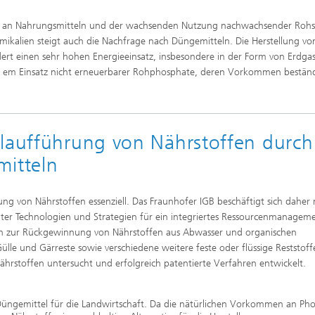
f an Nahrungsmitteln und der wachsenden Nutzung nachwachsender Rohs
mikalien steigt auch die Nachfrage nach Düngemitteln. Die Herstellung vo
ert einen sehr hohen Energieeinsatz, insbesondere in der Form von Erdgas
uf em Einsatz nicht erneuerbarer Rohphosphate, deren Vorkommen bestän
slaufführung von Nährstoffen durch
itteln
ung von Nährstoffen essenziell. Das Fraunhofer IGB beschäftigt sich daher 
ter Technologien und Strategien für ein integriertes Ressourcenmanagem
ien zur Rückgewinnung von Nährstoffen aus Abwasser und organischen
ülle und Gärreste sowie verschiedene weitere feste oder flüssige Reststoff
Nährstoffen untersucht und erfolgreich patentierte Verfahren entwickelt.
Düngemittel für die Landwirtschaft. Da die nätürlichen Vorkommen an Ph