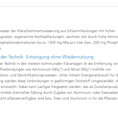
twässer der Klärschlammentwässerung aus Schlammfaulungen mit hohen
gsraten, sogenannte Hochlastfaulungen, zeichnen sich durch hohe Amm
osphatkonzentrationen bis zu 1300 mg NH
pro Liter bzw. 200 mg Phosp
4
s.
 der Technik: Entsorgung ohne Wiedernutzung
er Technik in den meisten kommunalen Kläranlagen ist die Entfernung vo
+
–
toffverbindungen wie Ammonium (NH
) und Nitrat (NO
) mithilfe von
4
3
kations- und Denitrifikationsprozessen. Unter hohem Energieverbrauch für d
ng werden diese Verbindungen in gasförmigen Stickstoff umgewandelt, d
t entweicht. Dabei kann Lachgas freigesetzt werden, das als Zwischenprod
rd mittels chemischer Fällung durch Zugabe von Aluminium- oder Eisensalze
nicht pflanzenverfügbar sind bzw. Eisen und Aluminium in für die Pflanzen