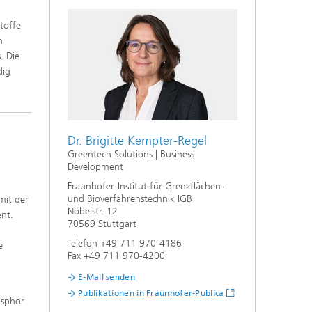
toffe
n
. Die
dig
Dr. Brigitte Kempter-Regel
Greentech Solutions | Business
Development
Fraunhofer-Institut für Grenzflächen-
und Bioverfahrenstechnik IGB
mit der
Nobelstr. 12
ent.
70569 Stuttgart
Telefon +49 711 970-4186
e
Fax +49 711 970-4200
E-Mail senden
Publikationen in Fraunhofer-Publica
osphor