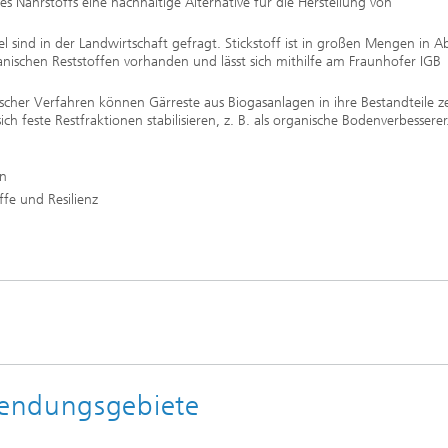
 Nährstoffs eine nachhaltige Alternative für die Herstellung von
l sind in der Landwirtschaft gefragt. Stickstoff ist in großen Mengen in A
nischen Reststoffen vorhanden und lässt sich mithilfe am Fraunhofer IGB
scher Verfahren können Gärreste aus Biogasanlagen in ihre Bestandteile ze
ch feste Restfraktionen stabilisieren, z. B. als organische Bodenverbesserer
en
fe und Resilienz
wendungsgebiete