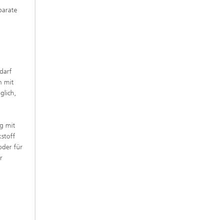
parate
darf
n mit
glich,
ng mit
stoff
oder für
r