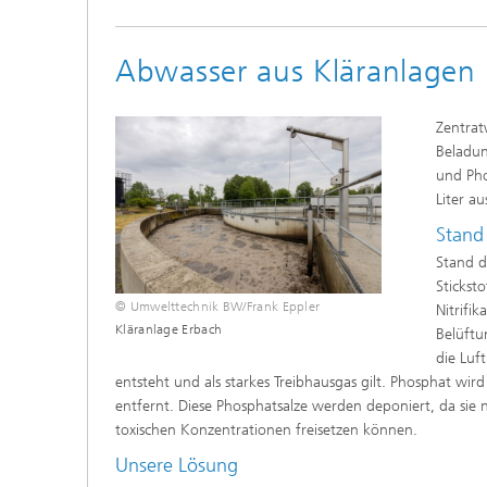
Abwasser aus Kläranlagen
Zentra
Beladun
und Ph
Liter au
Stand
Stand d
Sticks
© Umwelttechnik BW/Frank Eppler
Nitrifi
Kläranlage Erbach
Belüftu
die Luf
entsteht und als starkes Treibhausgas gilt. Phosphat wi
entfernt. Diese Phosphatsalze werden deponiert, da sie 
toxischen Konzentrationen freisetzen können.
Unsere Lösung