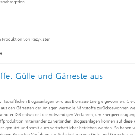
ranabsorption
 Produktion von Rezyklaten
ge
ffe: Gülle und Gärreste aus
wirtschaftlichen Biogasanlagen wird aus Biomasse Energie gewonnen. Gleic
aus den Gärresten der Anlagen wertvolle Nährstoffe zurückgewonnen w
unhofer IGB entwickelt die notwendigen Verfahren, um Energieerzeugun
ffproduktion miteinander zu verbinden. Biogasanlagen können auf diese 
nter genutzt und somit auch wirtschaftlicher betrieben werden. So haben w
edenen Projekten Verfahren zur Aufarbeitung von Gülle und Gärresten zu