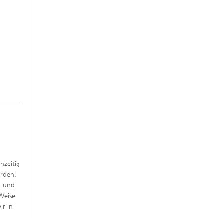
hzeitig
erden.
g und
Weise
ir in