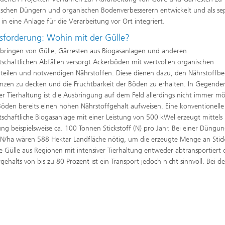
ischen Düngern und organischen Bodenverbesserern entwickelt und als se
in eine Anlage für die Verarbeitung vor Ort integriert.
sforderung: Wohin mit der Gülle?
bringen von Gülle, Gärresten aus Biogasanlagen und anderen
tschaftlichen Abfällen versorgt Ackerböden mit wertvollen organischen
teilen und notwendigen Nährstoffen. Diese dienen dazu, den Nährstoffbe
anzen zu decken und die Fruchtbarkeit der Böden zu erhalten. In Gegende
ver Tierhaltung ist die Ausbringung auf dem Feld allerdings nicht immer mö
Böden bereits einen hohen Nährstoffgehalt aufweisen. Eine konventionelle
tschaftliche Biogasanlage mit einer Leistung von 500 kWel erzeugt mittels
ng beispielsweise ca. 100 Tonnen Stickstoff (N) pro Jahr. Bei einer Düngu
N/ha wären 588 Hektar Landfläche nötig, um die erzeugte Menge an Stick
Gülle aus Regionen mit intensiver Tierhaltung entweder abtransportiert 
alts von bis zu 80 Prozent ist ein Transport jedoch nicht sinnvoll. Bei de