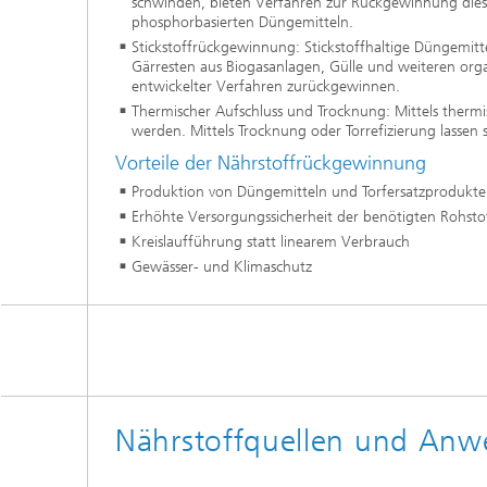
schwinden, bieten Verfahren zur Rückgewinnung dieses
phosphorbasierten Düngemitteln.
Stickstoffrückgewinnung: Stickstoffhaltige Düngemitte
Gärresten aus Biogasanlagen, Gülle und weiteren orga
entwickelter Verfahren zurückgewinnen.
Thermischer Aufschluss und Trocknung: Mittels thermi
werden. Mittels Trocknung oder Torrefizierung lassen si
Vorteile der Nährstoffrückgewinnung
Produktion von Düngemitteln und Torfersatzprodukt
Erhöhte Versorgungssicherheit der benötigten Rohstof
Kreislaufführung statt linearem Verbrauch
Gewässer- und Klimaschutz
Nährstoffquellen und An