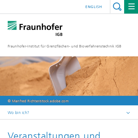
ENGLISH
Fraunhofer-Institut für Grenzflächen- und Bioverfahrenstechnik IGB
© Manfred Richter/stock.adobe.com
Wo bin ich?
Startseite
Veranstaltungen und
Veranstaltungen