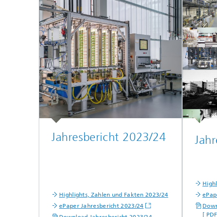
Wirksto
Jahresbericht 2023/24
Jahr
High
Highlights, Zahlen und Fakten 2023/24
ePap
ePaper Jahresbericht 2023/24
Down
[ PD