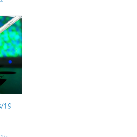
22
8/19
(e-