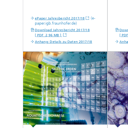
(e-
ePaper Jahresbericht 2017/18
paper.igb.fraunhofer.de)
Download Jahresbericht 2017/18
Down
[ PDF 2,96 MB ]
[ PD
Anhang: Details zu Daten 2017/18
Anha