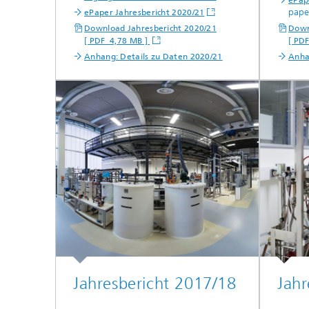
ePap
pape
ePaper Jahresbericht 2020/21
Download Jahresbericht 2020/21
Down
[ PDF 4,78 MB ]
[ PD
Anhang: Details zu Daten 2020/21
Anha
Jahresbericht 2017/18
Jahr