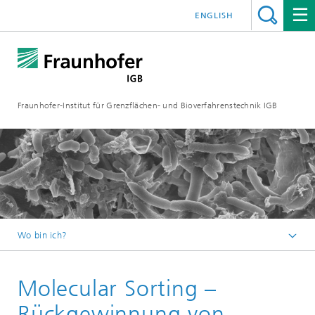
ENGLISH
Fraunhofer-Institut für Grenzflächen- und Bioverfahrenstechnik IGB
Wo bin ich?
Startseite
Molecular Sorting –
Projekte
Rückgewinnung von