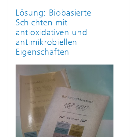
Lösung: Biobasierte
Schichten mit
antioxidativen und
antimikrobiellen
Eigenschaften