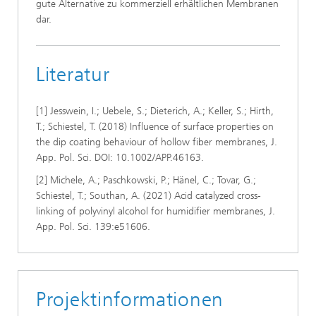
gute Alternative zu kommerziell erhältlichen Membranen
dar.
Literatur
[1] Jesswein, I.; Uebele, S.; Dieterich, A.; Keller, S.; Hirth,
T.; Schiestel, T. (2018) Influence of surface properties on
the dip coating behaviour of hollow fiber membranes, J.
App. Pol. Sci. DOI: 10.1002/APP.46163.
[2] Michele, A.; Paschkowski, P.; Hänel, C.; Tovar, G.;
Schiestel, T.; Southan, A. (2021) Acid catalyzed cross-
linking of polyvinyl alcohol for humidifier membranes, J.
App. Pol. Sci. 139:e51606.
Projektinformationen