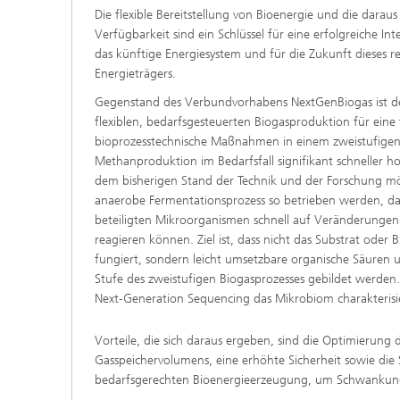
Die flexible Bereitstellung von Bioenergie und die darau
Beschic
Weitere
Beschic
Verfügbarkeit sind ein Schlüssel für eine erfolgreiche I
Industri
das künftige Energiesystem und für die Zukunft dieses 
Verfah
Energieträgers.
Biobasierte Polymere und Additive
Algenbi
Gegenstand des Verbundvorhabens NextGenBiogas ist de
flexiblen, bedarfsgesteuerten Biogasproduktion für eine
Zukunftsmaterialien
bioprozesstechnische Maßnahmen in einem zweistufigen P
Zellbas
Methanproduktion im Bedarfsfall signifikant schneller h
Diagnos
Screeni
dem bisherigen Stand der Technik und der Forschung mög
Mikrobielle Katalyse
anaerobe Fermentationsprozess so betrieben werden, d
Dreidim
als In-v
beteiligten Mikroorganismen schnell auf Veränderunge
reagieren können. Ziel ist, dass nicht das Substrat oder
Dreidim
fungiert, sondern leicht umsetzbare organische Säuren u
Organoi
Stufe des zweistufigen Biogasprozesses gebildet werden
Next‑Generation Sequencing das Mikrobiom charakterisie
Vorteile, die sich daraus ergeben, sind die Optimierung 
Produkti
Gasspeichervolumens, eine erhöhte Sicherheit sowie die St
bedarfsgerechten Bioenergieerzeugung, um Schwankun
Immunr