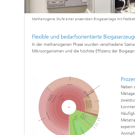
Methanogene Stufe einer anaeroben Biogasanlage mit Festbet
Flexible und bedarfsorientierte Biogaserze
In der methanogenen Phase wurden verschiedene Szenarie
Mikroorganismen und die höchste Effizienz der Biogas
Proze
Neben 
Metage
zweistu
konnten 
Häufig
Metatra
experim
Animpfu