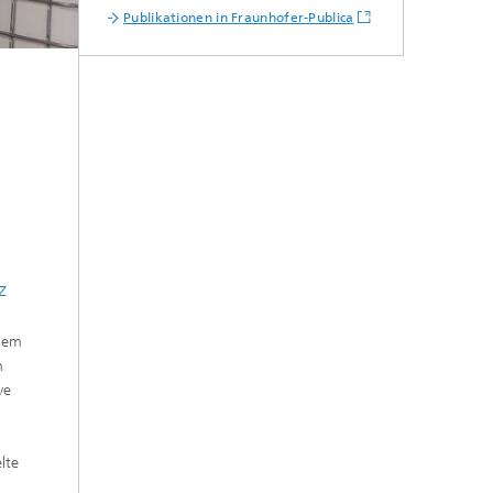
Publikationen in Fraunhofer-Publica
z
dem
n
ve
lte