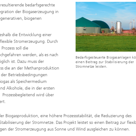
s resultierende bedarfsgerechte
htungen und
 analytische Methoden
htungstechnologien
ntegration der Biogaserzeugung in
Trocknung mit überhitztem Damp
elle Biotechnologie
regenerativen, biogenen
Gewinnung von Biogas durch
ren
Hochlastfaulung von Klärschlamm
otechnologie
Gülle und organischen Reststoffe
shalb die Entwicklung einer
Rückgewinnung von Nährstoffen 
 flexible Stromerzeugung. Durch
Reststoffströmen zur Herstellung
rozess soll die
von Düngemitteln
ierte 2D-Assays für
ochgefahren werden, als es nach
tik, Qualitätskontrolle und
Bedarfsgesteuerte Biogasanlagen k
ng
2
lich ist. Dazu muss der
einen Beitrag zur Stabilisierung der
Stromnetze leisten.
ass die an der Methanproduktion
ensionale (3D) Hautmodelle
®
itro-Testsysteme
n der Betriebsbedingungen
 Biogas als Speichermedium
ensionale (3D) Mikrogewebe:
nd Alkohole, die in der ersten
de und Sphäroide
Biofilme und Hygiene
. Prozessbegleitend wird über
®
rt.
der Biogasproduktion, eine höhere Prozessstabilität, die Reduzierung des
onszelllinien
abilisierung der Stromnetze. Das Projekt leistet so einen Beitrag zur flexi
gen der Stromerzeugung aus Sonne und Wind ausgleichen zu können.
ezeptoren und