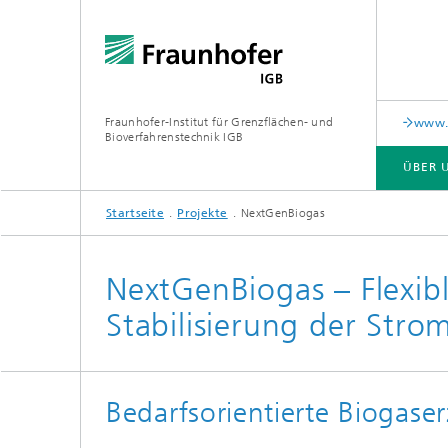
Fraunhofer-Institut für Grenzflächen- und
www.c
Bioverfahrenstechnik IGB
ÜBER 
Startseite
Projekte
NextGenBiogas
ÜBER UNS
ZUSAMMENARBEIT
FORSCHUNG
ANALYTIK / PRÜFUNG
PUBLIKATIONEN
NextGenBiogas – Flexib
Stabilisierung der Stro
In-vitro-Diagnostik
Biofabr
Oberflä
Virus-basierte Therapien und
Technologien
Bedarfsorientierte Biogase
Materia