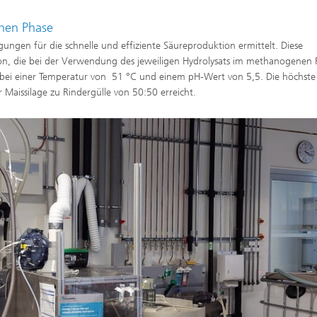
chen Phase
ungen für die schnelle und effiziente Säureproduktion ermittelt. Diese
on, die bei der Verwendung des jeweiligen Hydrolysats im methanogenen 
 bei einer Temperatur von 51 °C und einem pH-Wert von 5,5. Die höchste
 Maissilage zu Rindergülle von 50:50 erreicht.