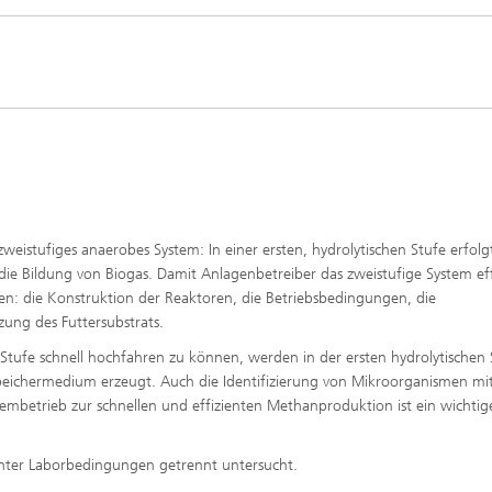
ffscreening
Infektionen – Prävention, Diagnos
Wirkstoffentwicklung
eistufiges anaerobes System: In einer ersten, hydrolytischen Stufe erfolg
ie Bildung von Biogas. Damit Anlagenbetreiber das zweistufige System eff
en: die Konstruktion der Reaktoren, die Betriebsbedingungen, die
ng des Futtersubstrats.
Stufe schnell hochfahren zu können, werden in der ersten hydrolytischen 
Speichermedium erzeugt. Auch die Identifizierung von Mikroorganismen mi
mbetrieb zur schnellen und effizienten Methanproduktion ist ein wichtig
nter Laborbedingungen getrennt untersucht.