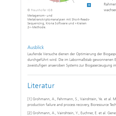
Rahmen
wachse
© Fraunhofer IGB
Metagenom- und
Metatranskriptomanalysen mit Short-Reads-
Sequencing, Krona Software und »Kraken
2«-Methode.
Ausblick
Laufende Versuche dienen der Optimierung der Biogasp
durchgeführt wird. Die im Labormaßstab gewonnenen Erg
zweistufigen anaeroben Systems zur Biogaserzeugung i
Literatur
[1] Grohmann, A., Fehrmann, S., Vainshtein, Ye. et al.
production failure and process recovery, Bioresource Te
[2] Grohmann, A., Vainshtein, Y., Euchner, E. et al. Gen