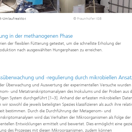
t-Umlaufreaktor.
© Fraunhofer IGB
ugung in der methanogenen Phase
n der flexiblen Fütterung getestet, um die schnellste Erholung der
produktion nach ausgewählten Hungerphasen zu erreichen.
ssüberwachung und -regulierung durch mikrobiellen Ansat
der Überwachung und Auswertung der experimentellen Versuche wurden
nom- und Metatranskriptomanalysen des Inokulums und der Proben aus 
figen System durchgeführt [1–3]. Anhand der erfassten mikrobiellen Date
wir sowohl die jeweils beteiligten Spezies klassifizieren als auch ihre relati
keit bestimmen. Durch die Durchführung der Metagenom- und
nskriptomanalysen wird das Verhalten der Mikroorganismen als Folge der
entellen Entwicklungen ermittelt und bewertet. Dies ermöglicht eine gezie
ng des Prozesses mit diesen Mikroorganismen, zudem können