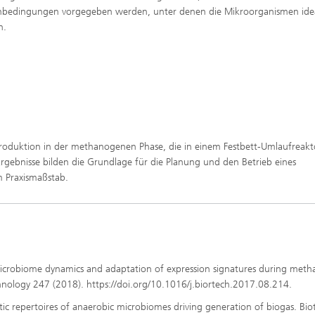
bedingungen vorgegeben werden, unter denen die Mikroorganismen ide
n.
roduktion in der methanogenen Phase, die in einem Festbett-Umlaufreakt
ebnisse bilden die Grundlage für die Planung und den Betrieb eines
m Praxismaßstab.
 Microbiome dynamics and adaptation of expression signatures during meth
chnology 247 (2018). https://doi.org/10.1016/j.biortech.2017.08.214.
etic repertoires of anaerobic microbiomes driving generation of biogas. Bio