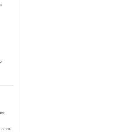
al
or
ane
technol