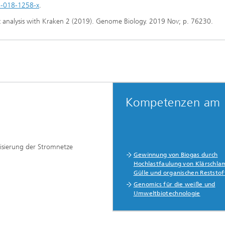
8-018-1258-x
.
analysis with Kraken 2 (2019). Genome Biology. 2019 Nov; p. 76230.
Kompetenzen am 
lisierung der Stromnetze
Gewinnung von Biogas durch
Hochlastfaulung von Klärschl
Gülle und organischen Reststo
Genomics für die weiße und
Umweltbiotechnologie