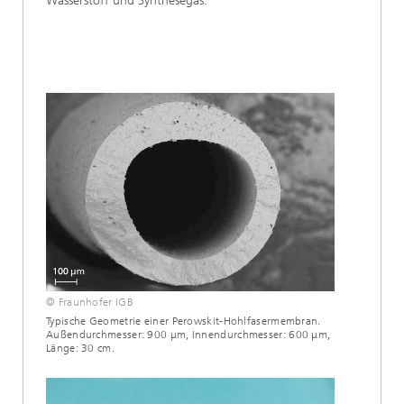
Wasserstoff und Synthesegas.
© Fraunhofer IGB
Typische Geometrie einer Perowskit-Hohlfasermembran.
Außendurchmesser: 900 μm, Innendurchmesser: 600 μm,
Länge: 30 cm.