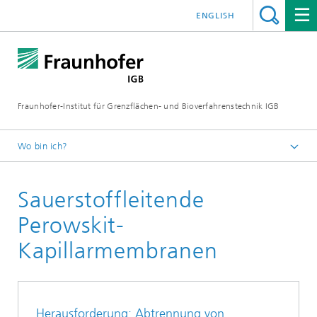
ENGLISH
Fraunhofer-Institut für Grenzflächen- und Bioverfahrenstechnik IGB
Wo bin ich?
Startseite
Sauerstoffleitende
Forschung
Greentech Solutions
Perowskit-
Membranen
Kapillarmembranen
Gastrennung
Herausforderung: Abtrennung von