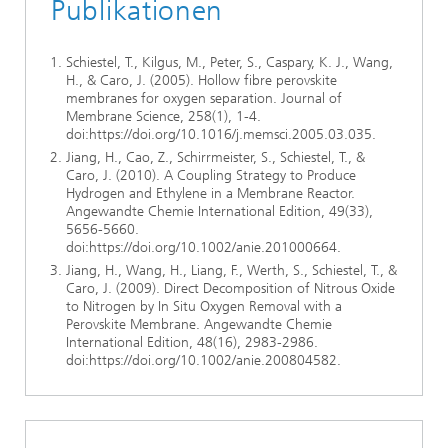
Publikationen
Schiestel, T., Kilgus, M., Peter, S., Caspary, K. J., Wang,
H., & Caro, J. (2005). Hollow fibre perovskite
membranes for oxygen separation. Journal of
Membrane Science, 258(1), 1-4.
doi:https://doi.org/10.1016/j.memsci.2005.03.035.
Jiang, H., Cao, Z., Schirrmeister, S., Schiestel, T., &
Caro, J. (2010). A Coupling Strategy to Produce
Hydrogen and Ethylene in a Membrane Reactor.
Angewandte Chemie International Edition, 49(33),
5656-5660.
doi:https://doi.org/10.1002/anie.201000664.
Jiang, H., Wang, H., Liang, F., Werth, S., Schiestel, T., &
Caro, J. (2009). Direct Decomposition of Nitrous Oxide
to Nitrogen by In Situ Oxygen Removal with a
Perovskite Membrane. Angewandte Chemie
International Edition, 48(16), 2983-2986.
doi:https://doi.org/10.1002/anie.200804582.