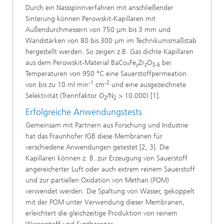
Durch ein Nassspinnverfahren mit anschließender
Sinterung können Perowskit-Kapillaren mit
Außendurchmessern von 750 μm bis 3 mm und
Wandstärken von 80 bis 300 μm im Technikumsmaßstab
hergestellt werden. So zeigen z.B. Gas dichte Kapillaren
aus dem Perowskit-Material BaCoₓFe
Zr
O
bei
y
z
3-δ
Temperaturen von 950 °C eine Sauerstoffpermeation
-1
-2
von bis zu 10 ml min
cm
und eine ausgezeichnete
Selektivität (Trennfaktor O
/N
> 10.000) [1].
2
2
Erfolgreiche Anwendungstests
Gemeinsam mit Partnern aus Forschung und Industrie
hat das Fraunhofer IGB diese Membranen für
verschiedene Anwendungen getestet [2, 3]. Die
Kapillaren können z. B. zur Erzeugung von Sauerstoff
angereicherter Luft oder auch extrem reinem Sauerstoff
und zur partiellen Oxidation von Methan (POM)
verwendet werden. Die Spaltung von Wasser, gekoppelt
mit der POM unter Verwendung dieser Membranen,
erleichtert die gleichzeitige Produktion von reinem