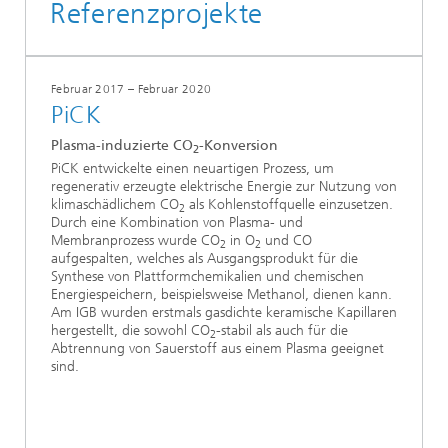
Referenzprojekte
Februar 2017 – Februar 2020
PiCK
Plasma-induzierte CO
-Konversion
2
PiCK entwickelte einen neuartigen Prozess, um
regenerativ erzeugte elektrische Energie zur Nutzung von
klimaschädlichem CO
als Kohlenstoffquelle einzusetzen.
2
Durch eine Kombination von Plasma- und
Membranprozess wurde CO
in O
und CO
2
2
aufgespalten, welches als Ausgangsprodukt für die
Synthese von Plattformchemikalien und chemischen
Energiespeichern, beispielsweise Methanol, dienen kann.
Am IGB wurden erstmals gasdichte keramische Kapillaren
hergestellt, die sowohl CO
-stabil als auch für die
2
Abtrennung von Sauerstoff aus einem Plasma geeignet
sind.