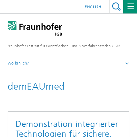
ENGLISH
Fraunhofer-Institut für Grenzflächen- und Bioverfahrenstechnik IGB
Wo bin ich?
Startseite
demEAUmed
Forschung
Greentech Solutions
Wassertechnologien
Demonstration integrierter
Technologien für sichere,