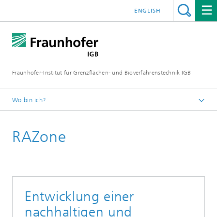
ENGLISH
Fraunhofer-Institut für Grenzflächen- und Bioverfahrenstechnik IGB
Wo bin ich?
Startseite
RAZone
Forschung
Greentech Solutions
Wassertechnologien
Entwicklung einer
nachhaltigen und