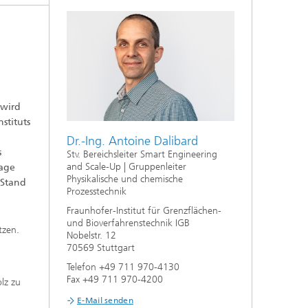
f
,
n
aus
 wird
stituts
Dr.-Ing. Antoine Dalibard
s
Stv. Bereichsleiter Smart Engineering
and Scale-Up | Gruppenleiter
lage
Physikalische und chemische
 Stand
Prozesstechnik
Fraunhofer-Institut für Grenzflächen-
und Bioverfahrenstechnik IGB
tzen.
Nobelstr. 12
70569 Stuttgart
Telefon +49 711 970-4130
Fax +49 711 970-4200
lz zu
E-Mail senden