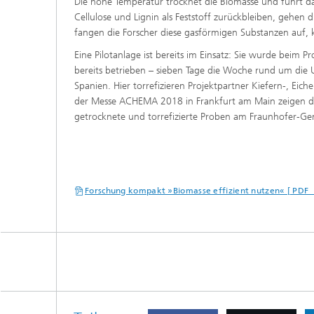
Die hohe Temperatur trocknet die Biomasse und führt d
Cellulose und Lignin als Feststoff zurückbleiben, gehen d
fangen die Forscher diese gasförmigen Substanzen auf, kü
Eine Pilotanlage ist bereits im Einsatz: Sie wurde bei
bereits betrieben – sieben Tage die Woche rund um die 
Spanien. Hier torrefizieren Projektpartner Kiefern-, Ei
der Messe ACHEMA 2018 in Frankfurt am Main zeigen die
getrocknete und torrefizierte Proben am Fraunhofer-Gem
Forschung kompakt »Biomasse effizient nutzen« [ PDF 