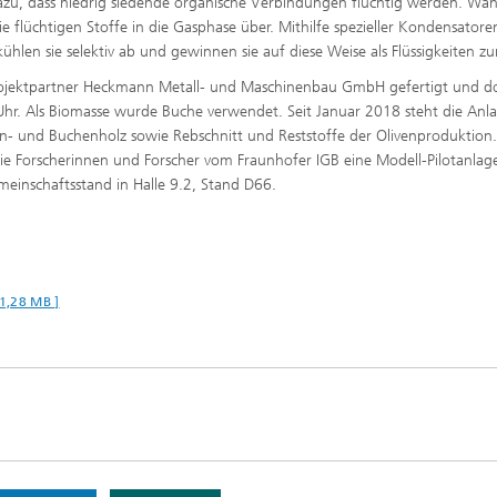
azu, dass niedrig siedende organische Verbindungen flüchtig werden. Wä
ie flüchtigen Stoffe in die Gasphase über. Mithilfe spezieller Kondensatore
hlen sie selektiv ab und gewinnen sie auf diese Weise als Flüssigkeiten zu
m Projektpartner Heckmann Metall- und Maschinenbau GmbH gefertigt und d
Uhr. Als Biomasse wurde Buche verwendet. Seit Januar 2018 steht die Anla
chen- und Buchenholz sowie Rebschnitt und Reststoffe der Olivenproduktion
 Forscherinnen und Forscher vom Fraunhofer IGB eine Modell-Pilotanlag
einschaftsstand in Halle 9.2, Stand D66.
1,28 MB ]