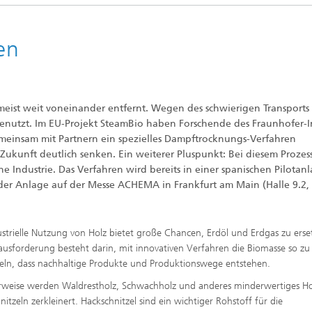
htungen und
 analytische Methoden
htungstechnologien
Trocknung mit überhitztem Damp
elle Biotechnologie
en
Gewinnung von Biogas durch
ren
Hochlastfaulung von Klärschlamm
otechnologie
Gülle und organischen Reststoffe
Rückgewinnung von Nährstoffen 
Reststoffströmen zur Herstellung
eist weit voneinander entfernt. Wegen des schwierigen Transports
von Düngemitteln
ierte 2D-Assays für
 genutzt. Im EU-Projekt SteamBio haben Forschende des Fraunhofer-In
tik, Qualitätskontrolle und
ng
meinsam mit Partnern ein spezielles Dampftrocknungs-Verfahren
2
n Zukunft deutlich senken. Ein weiterer Pluspunkt: Bei diesem Prozes
ensionale (3D) Hautmodelle
®
e Industrie. Das Verfahren wird bereits in einer spanischen Pilotan
itro-Testsysteme
der Anlage auf der Messe ACHEMA in Frankfurt am Main (Halle 9.2,
ensionale (3D) Mikrogewebe:
de und Sphäroide
Biofilme und Hygiene
®
ustrielle Nutzung von Holz bietet große Chancen, Erdöl und Erdgas zu erse
ausforderung besteht darin, mit innovativen Verfahren die Biomasse so zu
ln, dass nachhaltige Produkte und Produktionswege entstehen.
onszelllinien
rweise werden Waldrestholz, Schwachholz und anderes minderwertiges Ho
nitzeln zerkleinert. Hackschnitzel sind ein wichtiger Rohstoff für die
ezeptoren und