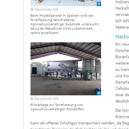
Wirksto
holzver
Hacksch
© Fraunhofer IGB
verursa
Beim Projektpartner in Spanien wird die
Torrefizierung verschiedener
sich sc
lignocellulosehaltiger Substrate untersucht,
Material
darunter Rebschnitt (links unbehandelt,
rechts torrefiziert).
Hacks
Ein neu
Forsche
Bioverf
weitere
zu trans
und Koo
Dampfat
Cellulo
zwar di
© Fraunhofer IGB
deutlic
Pilotanlage zur Torrefizierung von
lignocellulosehaltigen Rohstoffen.
Die tor
Brennve
kann als offenes Schüttgut transportiert werden, da Reg