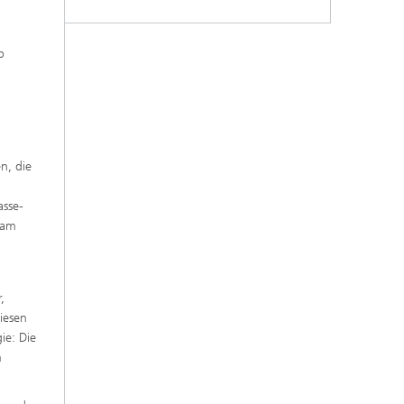
b
n, die
asse-
 am
,
iesen
ie: Die
m