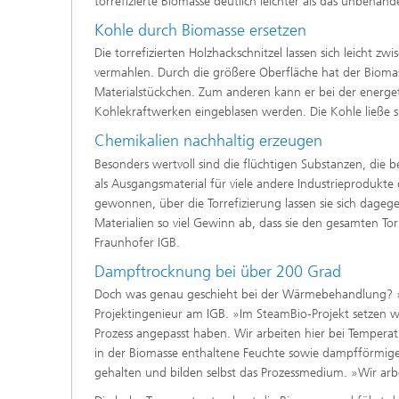
torrefizierte Biomasse deutlich leichter als das unbehand
Kohle durch Biomasse ersetzen
Die torrefizierten Holzhackschnitzel lassen sich leicht z
vermahlen. Durch die größere Oberfläche hat der Biomass
Materialstückchen. Zum anderen kann er bei der energe
Kohlekraftwerken eingeblasen werden. Die Kohle ließe si
Chemikalien nachhaltig erzeugen
Besonders wertvoll sind die flüchtigen Substanzen, die b
als Ausgangsmaterial für viele andere Industrieprodukte
gewonnen, über die Torrefizierung lassen sie sich dageg
Materialien so viel Gewinn ab, dass sie den gesamten Tor
Fraunhofer IGB.
Dampftrocknung bei über 200 Grad
Doch was genau geschieht bei der Wärmebehandlung? »Die
Projektingenieur am IGB. »Im SteamBio-Projekt setzen w
Prozess angepasst haben. Wir arbeiten hier bei Tempera
in der Biomasse enthaltene Feuchte sowie dampfförmige
gehalten und bilden selbst das Prozessmedium. »Wir arbe