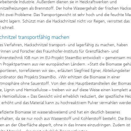
ffscreening
arbeitende Industrie. Außerdem dienen sie in Heizkraftwerken und
Infektionen – Prävention, Diagnos
Wirkstoffentwicklung
nitzelheizungen als Brennstoff. Der hohe Wassergehalt der frischen Hacksc
cht zwei Probleme: Das Transportgewicht ist sehr hoch und die feuchte Mas
hlecht lagern. Schützt man die Hackschnitzel nicht vor Regen, verrottet das
 schnell.
chnitzel transportfähig machen
es Verfahren, Hackschnitzel transport- und lagerfähig zu machen, haben
rinnen und Forscher des Fraunhofer-Instituts für Grenzflächen- und
ahrenstechnik IGB nun im EU-Projekt SteamBio entwickelt – gemeinsam mi
n Projektpartnern aus vier europäischen Ländern. »Statt die Biomasse gehä
portieren, torrefizieren wir sie«, erläutert Siegfried Egner, Abteilungsleite
rdinator des Projekts SteamBio. »Wir erhitzen die Biomasse in einer
mosphäre ohne Sauerstoff. Von den drei Hauptbestandteilen der Biomas
se, Lignin und Hemicellulose – treiben wir auf diese Weise einen komplett 
e Hemicellulose.« Das Gewicht wird erheblich reduziert, der spezifische He
h erhöht und das Material kann zu hochreaktivem Pulver vermahlen werde
refizierte Biomasse ist wasserabweisend und hat ein deutlich besseres
rhalten, da sie nur noch aus Wasserstoff und Kohlenstoff besteht. Die Bi
en an der Oberfläche abperlt, ohne in das Innere einzudringen. Zudem ist