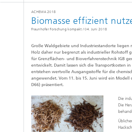
Beschic
Weitere
Beschic
ACHEMA 2018
Industri
Biomasse effizient nutz
Verfah
Biobasierte Polymere und Additive
Fraunhofer Forschung kompakt /
04. Juni 2018
Algenbi
Zukunftsmaterialien
Große Waldgebiete und Industriestandorte liegen m
Zellbas
Holz daher nur begrenzt als industrieller Rohstoff
Diagnos
Screeni
für Grenzflächen- und Bioverfahrenstechnik IGB ge
Mikrobielle Katalyse
entwickelt. Damit lassen sich die Transportkosten i
Dreidim
entstehen wertvolle Ausgangsstoffe für die chemisch
als In-v
angewendet. Vom 11. bis 15. Juni wird ein Modell 
Dreidim
D66) präsentiert.
Organoi
Die ind
Die Her
behande
Produkti
Übliche
Hacksch
Immunr