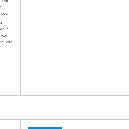
hrend
n
rück.
ort
ge in
. Auf
e sowie