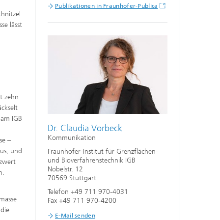
e,
Publikationen in Fraunhofer-Publica
hnitzel
se lässt
t zehn
ckselt
r am IGB
Dr. Claudia Vorbeck
Kommunikation
se –
aus, und
Fraunhofer-Institut für Grenzflächen-
und Bioverfahrenstechnik IGB
izwert
Nobelstr. 12
n.
70569 Stuttgart
Telefon +49 711 970-4031
omasse
Fax +49 711 970-4200
 die
E-Mail senden