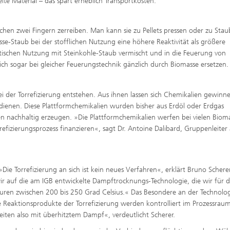
elte Material – das spart erheblich Transportkosten.
wischen zwei Fingern zerreiben. Man kann sie zu Pellets pressen oder zu Stau
e-Staub bei der stofflichen Nutzung eine höhere Reaktivität als größere
tischen Nutzung mit Steinkohle-Staub vermischt und in die Feuerung von
ch sogar bei gleicher Feuerungstechnik gänzlich durch Biomasse ersetzen.
ei der Torrefizierung entstehen. Aus ihnen lassen sich Chemikalien gewinne
 dienen. Diese Plattformchemikalien wurden bisher aus Erdöl oder Erdgas
en nachhaltig erzeugen. »Die Plattformchemikalien werfen bei vielen Biom
refizierungsprozess finanzieren«, sagt Dr. Antoine Dalibard, Gruppenleiter
 Torrefizierung an sich ist kein neues Verfahren«, erklärt Bruno Scherer
ir auf die am IGB entwickelte Dampftrocknungs-Technologie, die wir für d
turen zwischen 200 bis 250 Grad Celsius.« Das Besondere an der Technolog
 Reaktionsprodukte der Torrefizierung werden kontrolliert im Prozessrau
iten also mit überhitztem Dampf«, verdeutlicht Scherer.