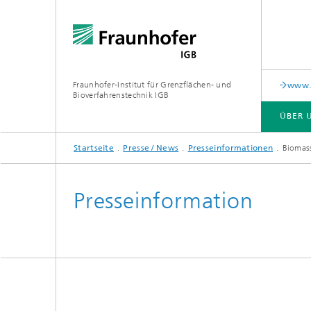
Fraunhofer-Institut für Grenzflächen- und
www.c
Bioverfahrenstechnik IGB
ÜBER 
Startseite
Presse / News
Presseinformationen
Biomass
ÜBER UNS
ZUSAMMENARBEIT
FORSCHUNG
ANALYTIK / PRÜFUNG
PUBLIKATIONEN
Presseinformation
In-vitro-Diagnostik
Biofabr
Oberflä
Virus-basierte Therapien und
Technologien
Materia