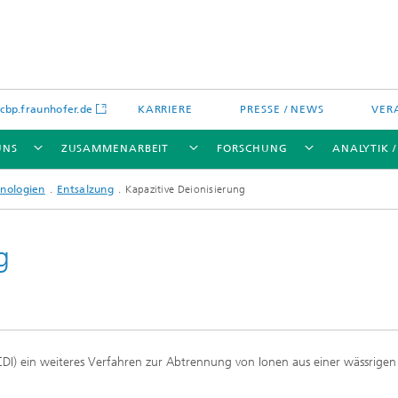
bp.fraunhofer.de
KARRIERE
PRESSE / NEWS
VER
UNS
ZUSAMMENARBEIT
FORSCHUNG
ANALYTIK 
nologien
Entsalzung
Kapazitive Deionisierung
g
ikation
chenanalytik
Wassertechnologien
Wassermanagement – Konzepte 
Verfahren für optimierte
Wassernutzung und -
wiederverwendung
 (CDI) ein weiteres Verfahren zur Abtrennung von Ionen aus einer wässrigen
lien
Membranen