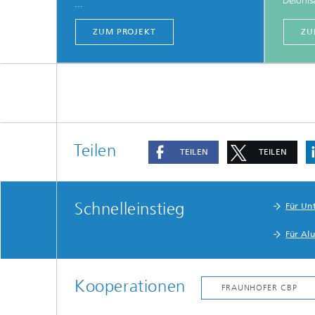
Deionisa
...
ZUM PROJEKT
ZU
Teilen
TEILEN
TEILEN
Schnelleinstieg
Für Un
Für Al
Kooperationen