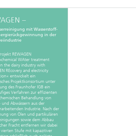
AGEN –
erreinigung mit Wasserstoff-
ergierückgewinnung in der
eiindustrie
Projekt REWAGEN
ochemical WAter treatment
in the dairy industry with
N REcovery and electricity
ion« entwickelt ein
sches Projektkonsortium unter
tung des Fraunhofer IGB ein
figes Verfahren zur effizienten
ochemischen Behandlung von
- und Abwässern aus der
rarbeitenden Industrie. Nach der
nung von Ölen und partikulären
einigungen sowie dem Abbau
cher Fracht entfernen wir dabei
 vierten Stufe mit kapazitiver