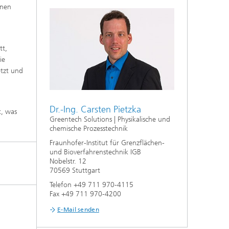
inen
f
,
tt,
n
ie
aus
etzt und
Dr.-Ing. Carsten Pietzka
t, was
Greentech Solutions | Physikalische und
chemische Prozesstechnik
Fraunhofer-Institut für Grenzflächen-
und Bioverfahrenstechnik IGB
Nobelstr. 12
70569 Stuttgart
Telefon +49 711 970-4115
Fax +49 711 970-4200
E-Mail senden