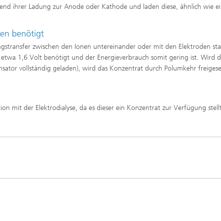
end ihrer Ladung zur Anode oder Kathode und laden diese, ähnlich wie e
htungen und
 analytische Methoden
htungstechnologien
Trocknung mit überhitztem Damp
elle Biotechnologie
en benötigt
Gewinnung von Biogas durch
ren
Hochlastfaulung von Klärschlamm
ngstransfer zwischen den Ionen untereinander oder mit den Elektroden sta
otechnologie
Gülle und organischen Reststoffe
twa 1,6 Volt benötigt und der Energieverbrauch somit gering ist. Wird d
Rückgewinnung von Nährstoffen 
ensator vollständig geladen), wird das Konzentrat durch Polumkehr freiges
Reststoffströmen zur Herstellung
von Düngemitteln
ierte 2D-Assays für
tik, Qualitätskontrolle und
ng
2
n mit der Elektrodialyse, da es dieser ein Konzentrat zur Verfügung stell
ensionale (3D) Hautmodelle
®
itro-Testsysteme
ensionale (3D) Mikrogewebe:
de und Sphäroide
Biofilme und Hygiene
®
onszelllinien
ezeptoren und