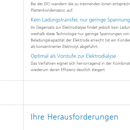
Bei der DCI wandern die zu trennenden Ionen entsprech
Beschic
Weitere
Beschic
Plattenkondensator, auf.
Industri
Kein Ladungstransfer, nur geringe Spannung
Verfah
Im Gegensatz zur Elektrodialyse findet jedoch kein Ladu
Biobasierte Polymere und Additive
Algenbi
weshalb diese Technologie nur geringe Spannungen von e
Beladungskapazität der Elektrode erreicht (ist ein Kond
Zukunftsmaterialien
als konzentrierter Elektrolyt abgeführt.
Zellbas
Diagnos
Optimal als Vorstufe zur Elektrodialyse
Screeni
Mikrobielle Katalyse
Das Verfahren eignet sich hervorragend in der Kombinatio
Dreidim
wiederum deren Effizienz deutlich steigert.
als In-v
Dreidim
Organoi
Produkti
Ihre Herausforderungen
Immunr