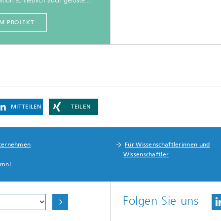
tion schließlich auch gelöste...
M PROJEKT
MITTEILEN
TEILEN
ternehmen
Für Wissenschaftlerinnen und
Wissenschaftler
umni
Folgen Sie uns