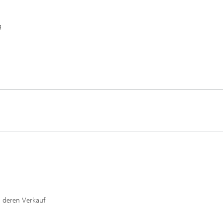
ffscreening
Infektionen – Prävention, Diagnos
Wirkstoffentwicklung
g
 deren Verkauf