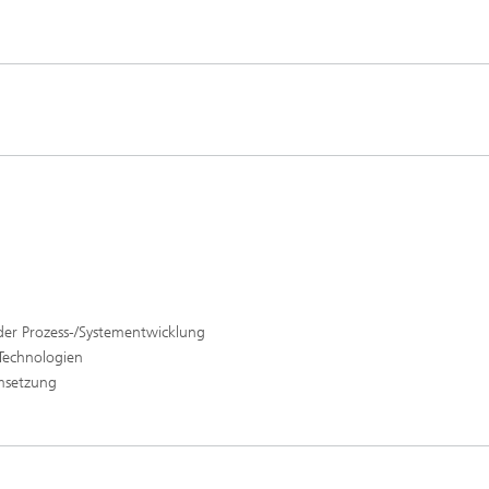
 der Prozess-/Systementwicklung
Technologien
msetzung