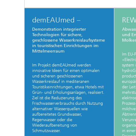
demEAUmed –
REW
Demonstration integrierter
Abwass
Technologien für sichere,
und En
geschlossene Wasserkreislaufsysteme
Molker
in touristischen Einrichtungen im
Mittelmeerraum
Im EU-
»Electr
Im Projekt demEAUmed werden
system 
innovative Ideen für einen optimalen
hydroGE
und sicheren geschlossenen
product
Wasserkreislauf in mediteranen
europäi
Touristikeinrichtungen, etwa Hotels mit
der Lei
Grün- und Erholungsanlagen, realisiert.
mehrstu
Ziel ist die Reduzierung des
elektr
Frischwasserverbrauchs durch Nutzung
Prozess
alternativer Wasserquellen wie
milchve
aufbereitetes Grundwasser,
Abtren
Regenwasser oder die
Verunr
Wiederaufbereitung von
organis
Schmutzwasser.
in einer