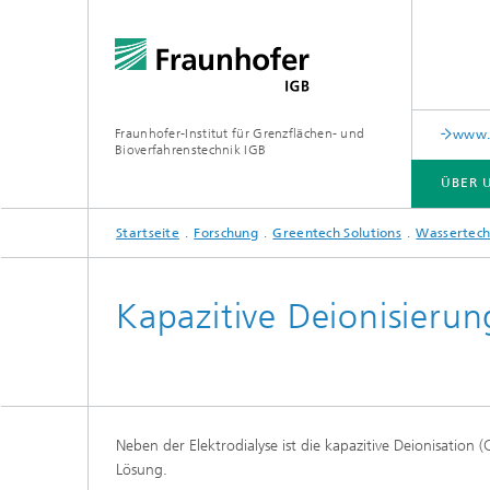
Fraunhofer-Institut für Grenzflächen- und
www.c
Bioverfahrenstechnik IGB
ÜBER 
Startseite
Forschung
Greentech Solutions
Wassertech
ÜBER UNS
ZUSAMMENARBEIT
FORSCHUNG
ANALYTIK / PRÜFUNG
PUBLIKATIONEN
Kapazitive Deionisierun
In-vitro-Diagnostik
Biofabr
Oberflä
Virus-basierte Therapien und
Technologien
Neben der Elektrodialyse ist die kapazitive Deionisation
Materia
Lösung.