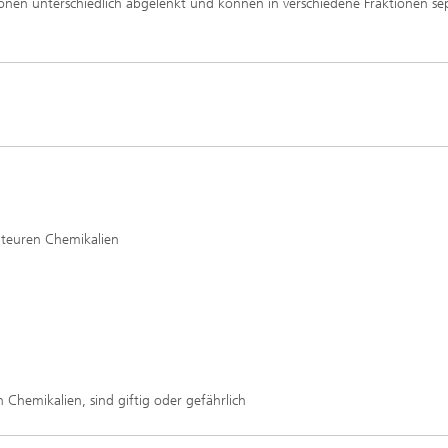
 Ionen unterschiedlich abgelenkt und können in verschiedene Fraktionen sep
htungen und
 analytische Methoden
htungstechnologien
Trocknung mit überhitztem Damp
elle Biotechnologie
Gewinnung von Biogas durch
ren
Hochlastfaulung von Klärschlamm
otechnologie
Gülle und organischen Reststoffe
Rückgewinnung von Nährstoffen 
Reststoffströmen zur Herstellung
von Düngemitteln
ierte 2D-Assays für
tik, Qualitätskontrolle und
ng
2
ensionale (3D) Hautmodelle
®
h teuren Chemikalien
itro-Testsysteme
ensionale (3D) Mikrogewebe:
de und Sphäroide
Biofilme und Hygiene
®
onszelllinien
 Chemikalien, sind giftig oder gefährlich
ezeptoren und