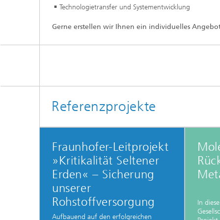
Technologietransfer und Systementwicklung
Gerne erstellen wir Ihnen ein individuelles Angebo
Referenzprojekte
Fraunhofer-Leitprojekt
Mole
»Kritikalität Seltener
Rüc
Erden« – Sicherung
Met
unserer
Rohstoffversorgung
In dies
Gesells
Aufbauend auf den erfolgreichen