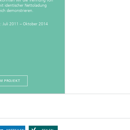
 konnten wir die Trennung von
it identischer Nettoladung
eich demonstrieren.
t: Juli 2011 – Oktober 2014
M PROJEKT