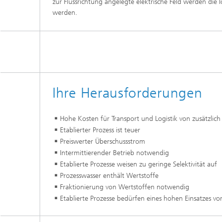
zur Flussrichtung angelegte elektrische Feld werden die
Beschic
Weitere
werden.
Beschic
Industri
Verfah
Biobasierte Polymere und Additive
Algenbi
Zukunftsmaterialien
Zellbas
Ihre Herausforderungen
Diagnos
Screeni
Mikrobielle Katalyse
Dreidim
Hohe Kosten für Transport und Logistik von zusätzlic
als In-v
Etablierter Prozess ist teuer
Dreidim
Preiswerter Überschussstrom
Organoi
Intermittierender Betrieb notwendig
Etablierte Prozesse weisen zu geringe Selektivität auf
Prozesswasser enthält Wertstoffe
Fraktionierung von Wertstoffen notwendig
Produkti
Etablierte Prozesse bedürfen eines hohen Einsatzes von
Immunr