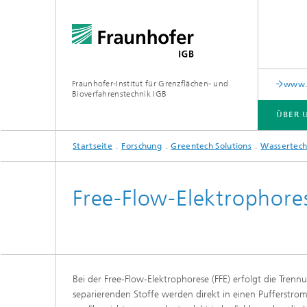
Fraunhofer-Institut für Grenzflächen- und
www.c
Bioverfahrenstechnik IGB
ÜBER 
Startseite
Forschung
Greentech Solutions
Wassertech
ÜBER UNS
ZUSAMMENARBEIT
FORSCHUNG
ANALYTIK / PRÜFUNG
PUBLIKATIONEN
Free-Flow-Elektrophore
In-vitro-Diagnostik
Biofabr
Oberflä
Virus-basierte Therapien und
Technologien
Bei der Free-Flow-Elektrophorese (FFE) erfolgt die Trenn
Materia
separierenden Stoffe werden direkt in einen Pufferstro