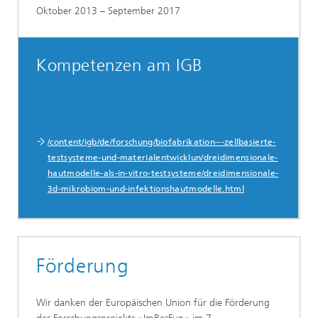
Oktober 2013 – September 2017
Kompetenzen am IGB
/content/igb/de/forschung/biofabrikation---zellbasierte-
testsysteme-und-materialentwicklun/dreidimensionale-
hautmodelle-als-in-vitro-testsysteme/dreidimensionale-
3d-mikrobiom-und-infektionshautmodelle.html
Förderung
Wir danken der Europäischen Union für die Förderung