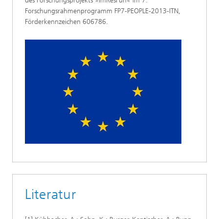
des Forschungsprojekts »ImResFun« im 7.
Forschungsrahmenprogramm FP7-PEOPLE-2013-ITN,
Förderkennzeichen 606786.
Literatur