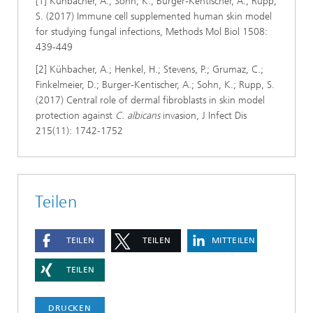
[1] Kühbacher, A.; Sohn, K.; Burger-Kentischer, A.; Rupp,
S. (2017) Immune cell supplemented human skin model
for studying fungal infections, Methods Mol Biol 1508:
439-449
[2] Kühbacher, A.; Henkel, H.; Stevens, P.; Grumaz, C.;
Finkelmeier, D.; Burger-Kentischer, A.; Sohn, K.; Rupp, S.
(2017) Central role of dermal fibroblasts in skin model
protection against
C. albicans
invasion, J Infect Dis
215(11): 1742-1752
Teilen
TEILEN
TEILEN
MITTEILEN
TEILEN
DRUCKEN