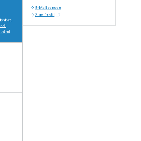
E-Mail senden
Zum Profil
brikati
und-
k.html