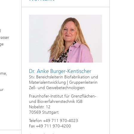
f
,
l
n
asser
aus
ge
Dr. Anke Burger-Kentischer
eme,
Stv. Bereichsleiterin Biofabrikation und
Materialentwicklung | Gruppenleiterin
Zell- und Gewebetechnologien
ur
Fraunhofer-Institut für Grenzflächen-
und Bioverfahrenstechnik IGB
Nobelstr. 12
70569 Stuttgart
Telefon +49 711 970-4023
Fax +49 711 970-4200