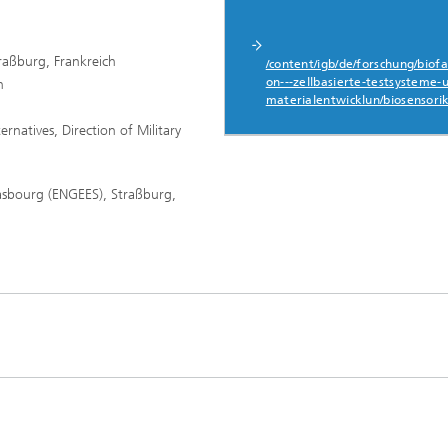
raßburg, Frankreich
/content/igb/de/forschung/biofa
on---zellbasierte-testsysteme-
h
materialentwicklun/biosensori
rnatives, Direction of Military
rasbourg (ENGEES), Straßburg,