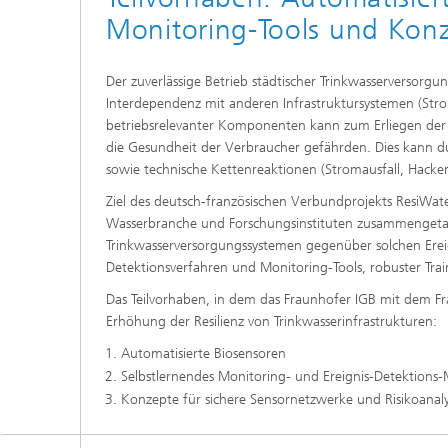
Beschic
Monitoring-Tools und Konz
Weitere
Beschic
Industri
Verfah
Der zuverlässige Betrieb städtischer Trinkwasserversorgu
Biobasierte Polymere und Additive
Algenbi
Interdependenz mit anderen Infrastruktursystemen (Str
betriebsrelevanter Komponenten kann zum Erliegen der 
die Gesundheit der Verbraucher gefährden. Dies kann du
Zukunftsmaterialien
Zellbas
sowie technische Kettenreaktionen (Stromausfall, Hacker
Diagnos
Screeni
Ziel des deutsch-französischen Verbundprojekts ResiWa
Mikrobielle Katalyse
Wasserbranche und Forschungsinstituten zusammengetan 
Dreidim
als In-v
Trinkwasserversorgungssystemen gegenüber solchen Ereig
Detektionsverfahren und Monitoring-Tools, robuster Trai
Dreidim
Organoi
Das Teilvorhaben, in dem das Fraunhofer IGB mit dem F
Erhöhung der Resilienz von Trinkwasserinfrastrukturen:
Automatisierte Biosensoren
Selbstlernendes Monitoring- und Ereignis-Detektions
Produkti
Konzepte für sichere Sensornetzwerke und Risikoanalys
Immunr