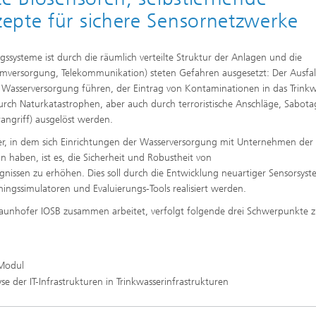
htungen und
epte für sichere Sensornetzwerke
 analytische Methoden
htungstechnologien
Trocknung mit überhitztem Damp
elle Biotechnologie
Gewinnung von Biogas durch
ren
ngssysteme ist durch die räumlich verteilte Struktur der Anlagen und die
Hochlastfaulung von Klärschlamm
otechnologie
omversorgung, Telekommunikation) steten Gefahren ausgesetzt: Der Ausfal
Gülle und organischen Reststoffe
Wasserversorgung führen, der Eintrag von Kontaminationen in das Trinkw
Rückgewinnung von Nährstoffen 
Reststoffströmen zur Herstellung
rch Naturkatastrophen, aber auch durch terroristische Anschläge, Sabota
von Düngemitteln
ierte 2D-Assays für
angriff) ausgelöst werden.
tik, Qualitätskontrolle und
ng
2
ter, in dem sich Einrichtungen der Wasserversorgung mit Unternehmen der
haben, ist es, die Sicherheit und Robustheit von
ensionale (3D) Hautmodelle
®
itro-Testsysteme
nissen zu erhöhen. Dies soll durch die Entwicklung neuartiger Sensorsyst
ningssimulatoren und Evaluierungs-Tools realisiert werden.
ensionale (3D) Mikrogewebe:
de und Sphäroide
raunhofer IOSB zusammen arbeitet, verfolgt folgende drei Schwerpunkte z
Biofilme und Hygiene
®
-Modul
onszelllinien
e der IT-Infrastrukturen in Trinkwasserinfrastrukturen
ezeptoren und