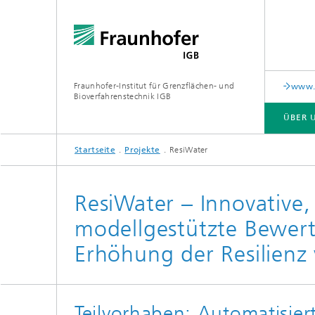
Fraunhofer-Institut für Grenzflächen- und
www.c
Bioverfahrenstechnik IGB
ÜBER 
Startseite
Projekte
ResiWater
ÜBER UNS
ZUSAMMENARBEIT
FORSCHUNG
ANALYTIK / PRÜFUNG
PUBLIKATIONEN
ResiWater – Innovative
modellgestützte Bewert
In-vitro-Diagnostik
Biofabr
Oberflä
Erhöhung der Resilienz 
Virus-basierte Therapien und
Technologien
Materia
Teilvorhaben: Automatisier