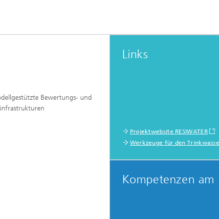
ffscreening
Infektionen – Prävention, Diagnos
Wirkstoffentwicklung
Links
odellgestützte Bewertungs- und
infrastrukturen
Projektwebsite RESIWATER
Werkzeuge für den Trinkwasse
Kompetenzen am 