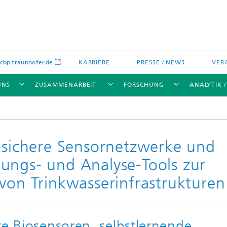
bp.fraunhofer.de
KARRIERE
PRESSE / NEWS
VER
UNS
ZUSAMMENARBEIT
FORSCHUNG
ANALYTIK 
, sichere Sensornetzwerke und
ungs- und Analyse-Tools zur
ikation
chenanalytik
Wassertechnologien
von Trinkwasserinfrastrukturen
Wassermanagement – Konzepte 
Verfahren für optimierte
Wassernutzung und -
wiederverwendung
lien
Membranen
te Biosensoren, selbstlernende