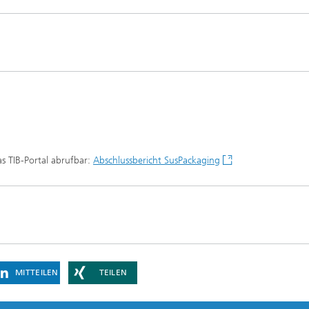
as TIB-Portal abrufbar:
Abschlussbericht SusPackaging
MITTEILEN
TEILEN