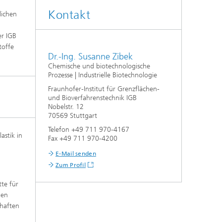
Kontakt
lichen
f
er IGB
,
toffe
n
Dr.-Ing. Susanne Zibek
aus
Chemische und biotechnologische
Prozesse | Industrielle Biotechnologie
Fraunhofer-Institut für Grenzflächen-
und Bioverfahrenstechnik IGB
Nobelstr. 12
70569 Stuttgart
Telefon +49 711 970-4167
stik in
Fax +49 711 970-4200
E-Mail senden
Zum Profil
tte für
ien
chaften