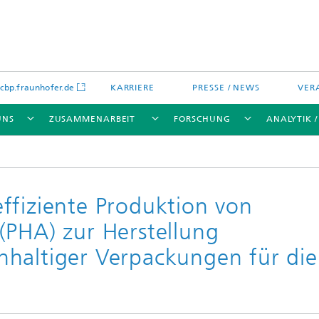
bp.fraunhofer.de
KARRIERE
PRESSE / NEWS
VER
UNS
ZUSAMMENARBEIT
FORSCHUNG
ANALYTIK 
ffiziente Produktion von
(PHA) zur Herstellung
ikation
chenanalytik
Wassertechnologien
haltiger Verpackungen für die
Wassermanagement – Konzepte 
Verfahren für optimierte
Wassernutzung und -
wiederverwendung
lien
Membranen