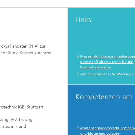
Links
roxyalkanoaten (PHA) zur
gen für die Kosmetikbranche
Presseinfo: Biologisch abbauba
Kunststoffalternativen für die
Kosmetikbranche
Abschlussbericht | SusPackagin
Kompetenzen am 
nstechnik IGB, Stuttgart
ung, IVV, Freising
renstechnik und
/content/igb/de/forschung/chem
und-biotechnologische-