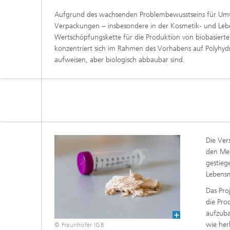
Beschic
Weitere
Aufgrund des wachsenden Problembewusstseins für Umwe
Beschic
Industri
Verpackungen − insbesondere in der Kosmetik‑ und Lebens
Wertschöpfungskette für die Produktion von biobasier
Verfah
konzentriert sich im Rahmen des Vorhabens auf Polyhyd
Biobasierte Polymere und Additive
Algenbi
aufweisen, aber biologisch abbaubar sind.
Zukunftsmaterialien
Zellbas
Diagnos
Screeni
Mikrobielle Katalyse
Dreidim
als In-v
Die Ver
Dreidim
den Mee
Organoi
gestieg
Lebensm
Das Pro
Produkti
die Pro
aufzuba
wie her
Immunr
© Fraunhofer IGB