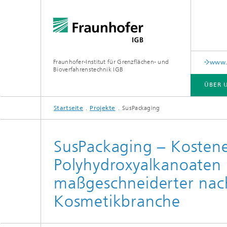
Fraunhofer-Institut für Grenzflächen- und
www.c
Bioverfahrenstechnik IGB
ÜBER 
Startseite
Projekte
SusPackaging
ÜBER UNS
ZUSAMMENARBEIT
FORSCHUNG
ANALYTIK / PRÜFUNG
PUBLIKATIONEN
SusPackaging – Kostene
Polyhydroxyalkanoaten 
In-vitro-Diagnostik
Biofabr
Oberflä
maßgeschneiderter nach
Virus-basierte Therapien und
Technologien
Kosmetikbranche
Materia