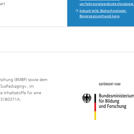
art
verfahren/algenbiotechnologie
Industrielle Biotechnologie:
Bioprozessentwicklung
rschung (BMBF) sowie dem
 »SusPackaging«, im
Inhaltsstoffe für eine
 031B0371A.