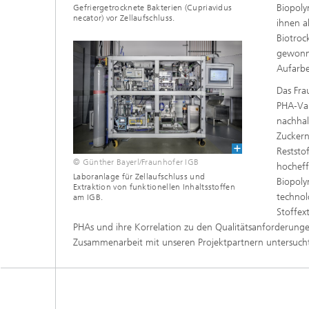
Wirksto
Biopoly
Gefriergetrocknete Bakterien (Cupriavidus
necator) vor Zellaufschluss.
ihnen a
Biotroc
gewonne
Aufarbe
Das Fra
PHA‑Var
nachhal
Zuckern
Reststo
© Günther Bayerl/Fraunhofer IGB
hocheff
Laboranlage für Zellaufschluss und
Biopoly
Extraktion von funktionellen Inhaltsstoffen
technol
am IGB.
Stoffex
PHAs und ihre Korrelation zu den Qualitätsanforderung
Zusammenarbeit mit unseren Projektpartnern untersuch