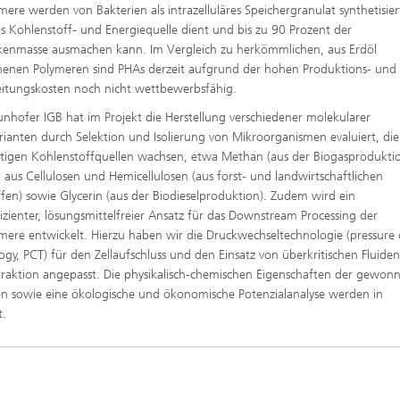
ffscreening
mere werden von Bakterien als intrazelluläres Speichergranulat synthetisier
Infektionen – Prävention, Diagnos
Wirkstoffentwicklung
ls Kohlenstoff‑ und Energiequelle dient und bis zu 90 Prozent der
kenmasse ausmachen kann. Im Vergleich zu herkömmlichen, aus Erdöl
nen Polymeren sind PHAs derzeit aufgrund der hohen Produktions‑ und
itungskosten noch nicht wettbewerbsfähig.
unhofer IGB hat im Projekt die Herstellung verschiedener molekularer
ianten durch Selektion und Isolierung von Mikroorganismen evaluiert, die
tigen Kohlenstoffquellen wachsen, etwa Methan (aus der Biogasproduktio
 aus Cellulosen und Hemicellulosen (aus forst‑ und landwirtschaftlichen
ffen) sowie Glycerin (aus der Biodieselproduktion). Zudem wird ein
izienter, lösungsmittelfreier Ansatz für das Downstream Processing der
mere entwickelt. Hierzu haben wir die Druckwechseltechnologie (pressure
ogy, PCT) für den Zellaufschluss und den Einsatz von überkritischen Fluiden
traktion angepasst. Die physikalisch‑chemischen Eigenschaften der gewon
en sowie eine ökologische und ökonomische Potenzialanalyse werden in
t.