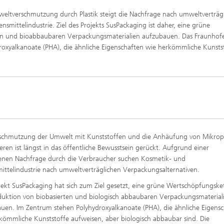
htungen und
 analytische Methoden
ltverschmutzung durch Plastik steigt die Nachfrage nach umweltverträg
htungstechnologien
Trocknung mit überhitztem Damp
elle Biotechnologie
mittelindustrie. Ziel des Projekts SusPackaging ist daher, eine grüne
ten und bioabbaubaren Verpackungsmaterialien aufzubauen. Das Fraunhof
Gewinnung von Biogas durch
ren
Hochlastfaulung von Klärschlamm
roxyalkanoate (PHA), die ähnliche Eigenschaften wie herkömmliche Kunsts
otechnologie
Gülle und organischen Reststoffe
Rückgewinnung von Nährstoffen 
Reststoffströmen zur Herstellung
von Düngemitteln
ierte 2D-Assays für
tik, Qualitätskontrolle und
ng
2
ensionale (3D) Hautmodelle
®
itro-Testsysteme
schmutzung der Umwelt mit Kunststoffen und die Anhäufung von Mikropla
ensionale (3D) Mikrogewebe:
ren ist längst in das öffentliche Bewusstsein gerückt. Aufgrund einer
de und Sphäroide
Biofilme und Hygiene
enen Nachfrage durch die Verbraucher suchen Kosmetik‑ und
®
ittelindustrie nach umweltverträglichen Verpackungsalternativen.
jekt SusPackaging hat sich zum Ziel gesetzt, eine grüne Wertschöpfungske
onszelllinien
duktion von biobasierten und biologisch abbaubaren Verpackungsmaterial
uen. Im Zentrum stehen Polyhydroxyalkanoate (PHA), die ähnliche Eigens
kömmliche Kunststoffe aufweisen, aber biologisch abbaubar sind. Die
ezeptoren und