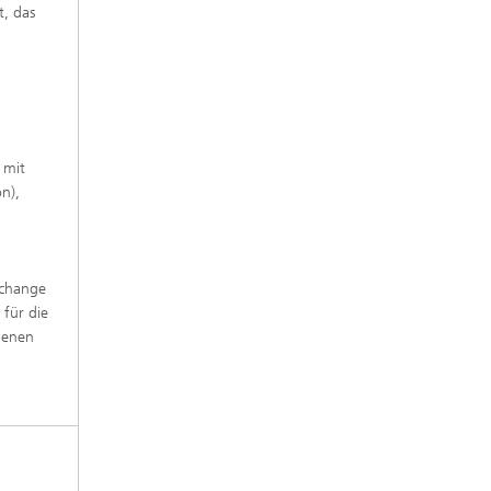
t, das
e,
 mit
n),
 change
 für die
nenen