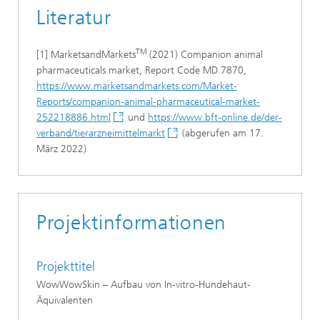
Literatur
TM
[1] MarketsandMarkets
(2021) Companion animal
pharmaceuticals market, Report Code MD 7870,
https://www.marketsandmarkets.com/Market-
Reports/companion-animal-pharmaceutical-market-
252218886.html
und
https://www.bft-online.de/der-
verband/tierarzneimittelmarkt
(abgerufen am 17.
März 2022)
Projektinformationen
Projekttitel
WowWowSkin – Aufbau von In-vitro-Hundehaut-
Äquivalenten