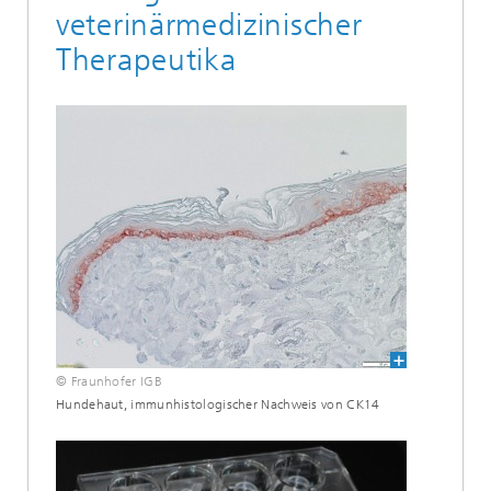
veterinärmedizinischer
Therapeutika
© Fraunhofer IGB
Hundehaut, immunhistologischer Nachweis von CK14