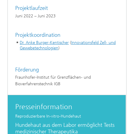
Projektlaufzeit
Juni 2022 – Juni 2023
Projektkoordination
Dr. Anke Burger-Kentischer
(
Innovationsfeld Zell- und
Gewebetechnologien
)
Förderung
Fraunhofer-Institut für Grenzflächen- und
Bioverfahrenstechnik IGB
Presseinformation
Reproduzierbare In-vitro-Hundehaut
Hundehaut aus dem Labor ermöglicht Tests
medizinischer Therapeutika