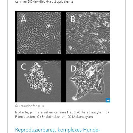
caniner 3D-In-vitro-Hautäquivalente
© Fraunhofer IGB
Isolierte, primäre Zellen caniner Haut: A) Keratinozyten; B)
Fibroblasten, C) Endothelzellen, D) Melanozyten
Reproduzierbares, komplexes Hunde-