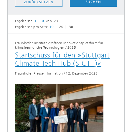
SUCHEN
ZURÜCKSETZEN
Ergebnisse
1 - 10
von 23
Ergebnisse pro Seite
10
20
30
Fraunhofer-Institute eröffnen Innovationsplattform für
klimafreundliche Technologien
/
2025
Startschuss für den »Stuttgart
Climate Tech Hub (S-CTH)«
Fraunhofer Presseinformation
/
12. Dezember 2025